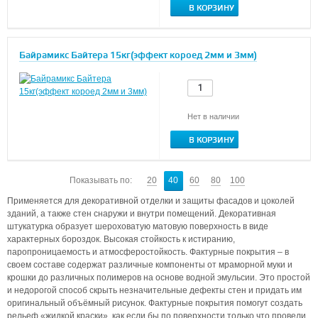
В КОРЗИНУ
Байрамикс Байтера 15кг(эффект короед 2мм и 3мм)
Нет в наличии
В КОРЗИНУ
Показывать по:
20
40
60
80
100
Применяется для декоративной отделки и защиты фасадов и цоколей
зданий, а также стен снаружи и внутри помещений. Декоративная
штукатурка образует шероховатую матовую поверхность в виде
характерных бороздок. Высокая стойкость к истиранию,
паропроницаемость и атмосферостойкость. Фактурные покрытия – в
своем составе содержат различные компоненты от мраморной муки и
крошки до различных полимеров на основе водной эмульсии. Это простой
и недорогой способ скрыть незначительные дефекты стен и придать им
оригинальный объёмный рисунок. Фактурные покрытия помогут создать
рельеф «жидкой краски», как если бы по поверхности только что провели