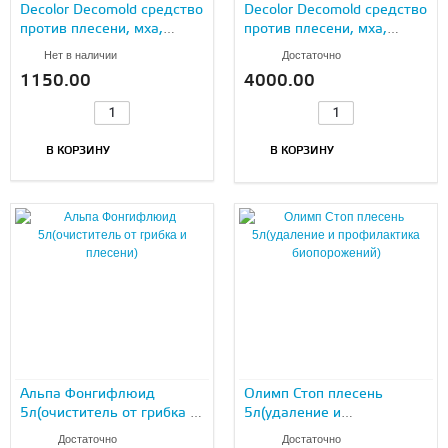
Decolor Decomold средство
Decolor Decomold средство
против плесени, мха,
против плесени, мха,
грибов и водорослей 1 л.
грибов и водорослей 5 л.
Нет в наличии
Достаточно
1150.00
4000.00
В КОРЗИНУ
В КОРЗИНУ
Альпа Фонгифлюид
Олимп Стоп плесень
5л(очиститель от грибка и
5л(удаление и
плесени)
профилактика
Достаточно
Достаточно