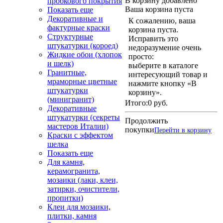
В корзину добавлено
пробкового покрытия
Ваша корзина пуста
Показать еще
Декоративные и
К сожалению, ваша
фактурные краски
корзина пуста.
Структурные
Исправить это
штукатурки (короед)
недоразумение очень
Жидкие обои (хлопок
просто:
и шелк)
выберите в каталоге
Гранитные,
интересующий товар и
мраморные цветные
нажмите кнопку «В
штукатурки
корзину».
(минигранит)
Итого:
0 руб.
Декоративные
штукатурки (секреты
Продолжить
мастеров Италии)
покупки
Перейти в корзину
Краски с эффектом
шелка
Показать еще
Для камня,
керамогранита,
мозаики (лаки, клеи,
затирки, очистители,
пропитки)
Клеи для мозаики,
плитки, камня