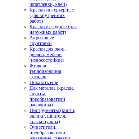
шпатлевки, клеи)
Краски интерьерные
(для внутренних
работ)
Краски фасадные (для
наружных работ)
Акриловые
грунтовки
Краски для окон,
дверей, мебели
(износостойкие)
Жидкая
теплоизоляция
фасадов
Показать еще
Для металла (краски,
грунты,
преобразователи
ржавчины)
Инструменты (кисти,
валики, шпателя,
краскопульты)
Очистители,
преобразователи
ржавчины, смывки