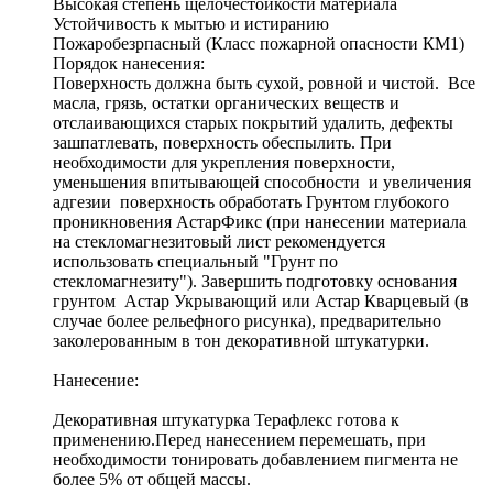
Высокая степень щелочестойкости материала
Устойчивость к мытью и истиранию
Пожаробезрпасный (Класс пожарной опасности КМ1)
Порядок нанесения:
Поверхность должна быть сухой, ровной и чистой. Все
масла, грязь, остатки органических веществ и
отслаивающихся старых покрытий удалить, дефекты
зашпатлевать, поверхность обеспылить. При
необходимости для укрепления поверхности,
уменьшения впитывающей способности и увеличения
адгезии поверхность обработать Грунтом глубокого
проникновения АстарФикс (при нанесении материала
на стекломагнезитовый лист рекомендуется
использовать специальный "Грунт по
стекломагнезиту"). Завершить подготовку основания
грунтом Астар Укрывающий или Астар Кварцевый (в
случае более рельефного рисунка), предварительно
заколерованным в тон декоративной штукатурки.
Нанесение:
Декоративная штукатурка Терафлекс готова к
применению.Перед нанесением перемешать, при
необходимости тонировать добавлением пигмента не
более 5% от общей массы.