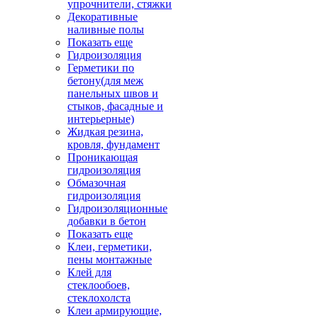
упрочнители, стяжки
Декоративные
наливные полы
Показать еще
Гидроизоляция
Герметики по
бетону(для меж
панельных швов и
стыков, фасадные и
интерьерные)
Жидкая резина,
кровля, фундамент
Проникающая
гидроизоляция
Обмазочная
гидроизоляция
Гидроизоляционные
добавки в бетон
Показать еще
Клеи, герметики,
пены монтажные
Клей для
стеклообоев,
стеклохолста
Клеи армирующие,