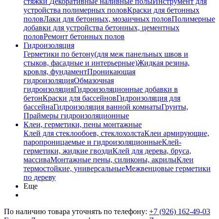
стяжки
Декоративные наливные полы
Инструмент для
устройства полимерных полов
Краски для бетонных
полов
Лаки для бетонных, мозаичных полов
Полимерные
добавки для устройства бетонных, цементных
полов
Ремонт бетонных полов
Гидроизоляция
Герметики по бетону(для меж панельных швов и
стыков, фасадные и интерьерные)
Жидкая резина,
кровля, фундамент
Проникающая
гидроизоляция
Обмазочная
гидроизоляция
Гидроизоляционные добавки в
бетон
Краски для бассейнов
Гидроизоляция для
бассейна
Гидроизоляция ванной комнаты
Грунты,
Праймеры гидроизоляционные
Клеи, герметики, пены монтажные
Клей для стеклообоев, стеклохолста
Клеи армирующие,
паропроницаемые и гидроизоляционные
Клей-
герметики, жидкие гвозди
Клей для дерева, бруса,
массива
Монтажные пены, силиконы, акрилы
Клеи
термостойкие, универсальные
Межвенцовые герметики
по дереву
Еще
По наличию товара уточнять по телефону:
+7 (926) 162-49-03