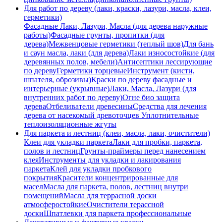
Для работ по дереву (лаки, краски, лазури, масла, клеи,
герметики)
Фасадные Лаки, Лазури, Масла (для дерева наружные
работы)
Фасадные грунты, пропитки (для
дерева)
Межвенцовые герметики (теплый шов)
Для бань
и саун масла, лаки (для дерева)
Лаки износостойкие (для
деревянных полов, мебели)
Антисептики лесcирующие
по дереву
Герметики торцевые
Инструмент (кисти,
шпателя, оброзивы)
Краски по дереву фасадные и
интерьерные (укрывные)
Лаки, Масла, Лазури (для
внутренних работ по дереву)
Огне био защита
дерева
Отбеливатели древесины
Средства для лечения
дерева от насекомый древоточцев
Уплотнительные
теплоизоляционные жгуты
Для паркета и лестниц (клеи, масла, лаки, очистители)
Клеи для укладки паркета
Лаки для пробки, паркета,
полов и лестниц
Грунты-праймеры перед нанесением
клея
Инструменты для укладки и лакирования
паркета
Клей для укладки пробкового
покрытия
Красители концентрированные для
масел
Масла для паркета, полов, лестниц внутри
помещений
Масла для террасной доски
атмосферостойкие
Очистители терассной
доски
Шпатлевки для паркета профессиональные