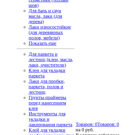
шов)
Для бань и саун
масла, лаки (для
дерева)
Лаки износостойкие
(для деревянных
полов, мебели)
Показать еще
Для паркета и
лестниц (клеи, масла,
лаки, очистители)
Клеи для укладки
паркета
Лаки для пробки,
паркета, полов и
лестниц
Грунты-праймеры
перед нанесением
клея
Инструменты для
укладки и
Товаров:
0
Товаров:
0
лакирования паркета
на
0 руб.
Клей для укладки