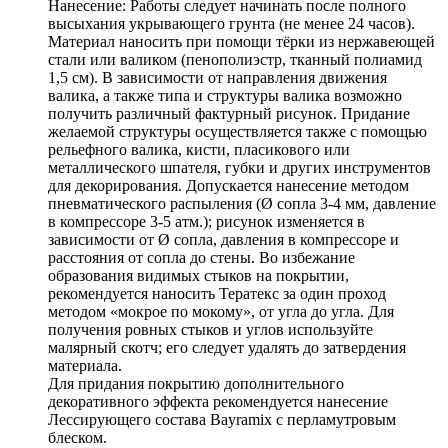
Нанесение: Работы следует начинать после полного
высыхания укрывающего грунта (не менее 24 часов).
Материал наносить при помощи тёрки из нержавеющей
стали или валиком (пенополиэстр, тканный полиамид
1,5 см). В зависимости от направления движения
валика, а также типа и структуры валика возможно
получить различный фактурный рисунок. Придание
желаемой структуры осуществляется также с помощью
рельефного валика, кисти, пласикового или
металлического шпателя, губки и других инструментов
для декорирования. Допускается нанесение методом
пневматического распыления (Ø сопла 3-4 мм, давление
в компрессоре 3-5 атм.); рисунок изменяется в
зависимости от Ø сопла, давления в компрессоре и
расстояния от сопла до стены. Во избежание
образования видимых стыков на покрытии,
рекомендуется наносить Тератекс за один проход
методом «мокрое по мокому», от угла до угла. Для
получения ровных стыков и углов используйте
малярный скотч; его следует удалять до затвердения
материала.
Для придания покрытию дополнительного
декоративного эффекта рекомендуется нанесение
Лессирующего состава Bayramix с перламутровым
блеском.