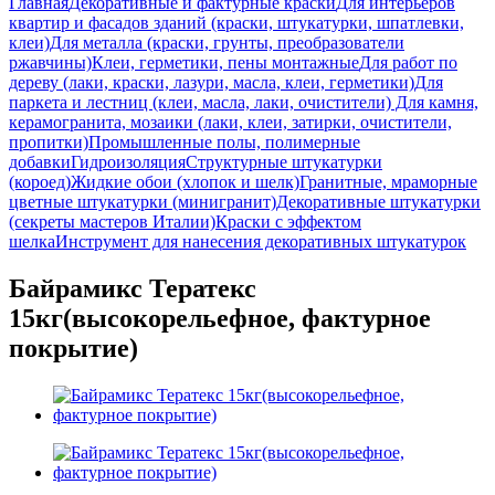
Главная
Декоративные и фактурные краски
Для интерьеров
квартир и фасадов зданий (краски, штукатурки, шпатлевки,
клеи)
Для металла (краски, грунты, преобразователи
ржавчины)
Клеи, герметики, пены монтажные
Для работ по
дереву (лаки, краски, лазури, масла, клеи, герметики)
Для
паркета и лестниц (клеи, масла, лаки, очистители)
Для камня,
керамогранита, мозаики (лаки, клеи, затирки, очистители,
пропитки)
Промышленные полы, полимерные
добавки
Гидроизоляция
Структурные штукатурки
(короед)
Жидкие обои (хлопок и шелк)
Гранитные, мраморные
цветные штукатурки (минигранит)
Декоративные штукатурки
(секреты мастеров Италии)
Краски с эффектом
шелка
Инструмент для нанесения декоративных штукатурок
Байрамикс Тератекс
15кг(высокорельефное, фактурное
покрытие)