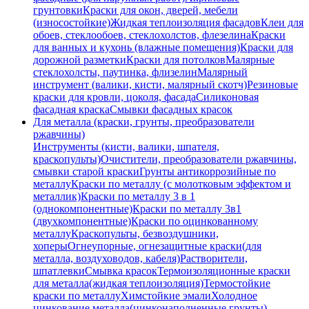
грунтовки
Краски для окон, дверей, мебели
(износостойкие)
Жидкая теплоизоляция фасадов
Клеи для
обоев, стеклообоев, стеклохолстов, флезелина
Краски
для ванных и кухонь (влажные помещения)
Краски для
дорожной разметки
Краски для потолков
Малярные
стеклохолсты, паутинка, флизелин
Малярный
инструмент (валики, кисти, малярный скотч)
Резиновые
краски для кровли, цоколя, фасада
Силиконовая
фасадная краска
Смывки фасадных красок
Для металла (краски, грунты, преобразователи
ржавчины)
Инструменты (кисти, валики, шпателя,
краскопульты)
Очистители, преобразователи ржавчины,
смывки старой краски
Грунты антикоррозийные по
металлу
Краски по металлу (с молотковым эффектом и
металлик)
Краски по металлу 3 в 1
(однокомпонентные)
Краски по металлу 3в1
(двухкомпонентные)
Краски по оцинкованному
металлу
Краскопульты, безвоздушники,
хоперы
Огнеупорные, огнезащитные краски(для
металла, воздуховодов, кабеля)
Растворители,
шпатлевки
Смывка красок
Термоизоляционные краски
для металла(жидкая теплоизоляция)
Термостойкие
краски по металлу
Химстойкие эмали
Холодное
цинкование металла(цинконаполненные грунты)