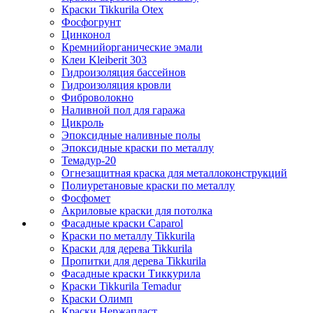
Краски Tikkurila Otex
Фосфогрунт
Цинконол
Кремнийорганические эмали
Клеи Kleiberit 303
Гидроизоляция бассейнов
Гидроизоляция кровли
Фиброволокно
Наливной пол для гаража
Цикроль
Эпоксидные наливные полы
Эпоксидные краски по металлу
Темадур-20
Огнезащитная краска для металлоконструкций
Полиуретановые краски по металлу
Фосфомет
Акриловые краски для потолка
Фасадные краски Caparol
Краски по металлу Tikkurila
Краски для дерева Tikkurila
Пропитки для дерева Tikkurila
Фасадные краски Тиккурила
Краски Tikkurila Temadur
Краски Олимп
Краски Нержапласт