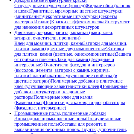
Декоративные и фактурные краски
Структурные штукатурки (короед)
Жидкие обои (хлопок
и шелк)
Гранитные, мраморные цветные штукатурки
(минигранит)
Декоративные штукатурки (секреты
мастеров Италии)
Краски с эффектом шелка
Инструмент
для нанесения декоративных штукатурок
Для камня, керамогранита, мозаики (лаки, клеи,
затирки, очистители, пропитки)
Клеи для мозаики, плитки, камня
Затирки для мозаики,
плитки, камня (цветные, двухкомпонентные)
Затирки
для плитки, камня (цветные, однокомпонентные)
Защита
от грибка и плесени
Лаки для камня (фасадные и
интерьерные)
Очистители фасодов и интерьеров
(высолов, цемента, затирок) с камня, кирпича,
плитки
Пластификаторы улучшающие свойства (в
цветные затирки)
Полимерные добавки в плиточные
клея (улучшающие характеристики клеев)
Полимерные
добавки в штукатурки, кладочные
растворы
Полимерные клеи для камня
(Каменьсхват)
Пропитки для камня, гидрофобизаторы
(фасадные, интерьерные)
Промышленные полы, полимерные добавки
Эпоксидные промышленные полы
Полиуретановые
промышленные полы
Составы для ремонта и
выравнивания бетонных полов.
Грунты, упрочнители,