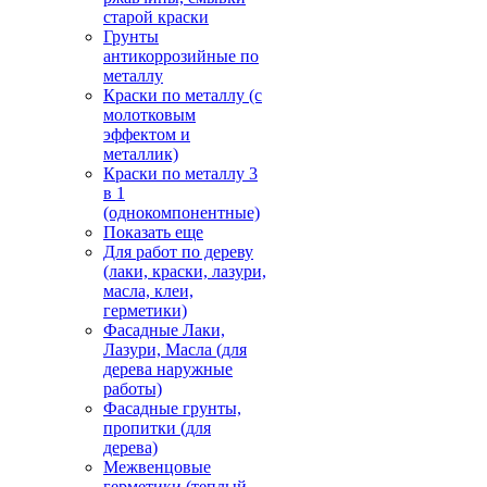
старой краски
Грунты
антикоррозийные по
металлу
Краски по металлу (с
молотковым
эффектом и
металлик)
Краски по металлу 3
в 1
(однокомпонентные)
Показать еще
Для работ по дереву
(лаки, краски, лазури,
масла, клеи,
герметики)
Фасадные Лаки,
Лазури, Масла (для
дерева наружные
работы)
Фасадные грунты,
пропитки (для
дерева)
Межвенцовые
герметики (теплый