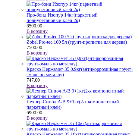
Про-бонд Изопур 14кг(паркетный
полиуретановый клей 2к)
8500.00
В корзину
Zobel Pro-tec 100 5л (грунт-пропитка для дерева)
7500.00
В корзину
Краско Нержамет-35 0,9кг(антикоррозийная грунт-
эмаль по металлу)
747.00
В корзину
Лехнер Сипол A/B 9+1кг(2-х компонентный
паркетный клей)
6900.00
В корзину
Краско Нержамет-35 10кг(антикоррозийная грунт-