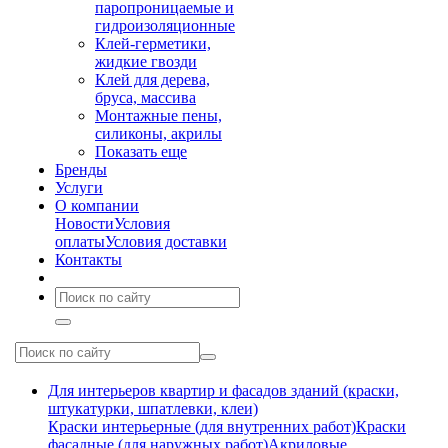
паропроницаемые и
гидроизоляционные
Клей-герметики,
жидкие гвозди
Клей для дерева,
бруса, массива
Монтажные пены,
силиконы, акрилы
Показать еще
Бренды
Услуги
О компании
Новости
Условия
оплаты
Условия доставки
Контакты
Для интерьеров квартир и фасадов зданий (краски,
штукатурки, шпатлевки, клеи)
Краски интерьерные (для внутренних работ)
Краски
фасадные (для наружных работ)
Акриловые