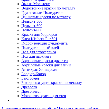
Эмали Молотекс
Водостойкие краски по металлу
Грунт-эмали Полиуретол
Цинковые краски по металлу
Цельсит-500
Цельсит-600
Цельсит-900
Краска для бордюров
Клеи Kleiberit Pur 501
Гидроизоляция фундамента
Полиуретановый клей
Пол для автосервиса
Пол для паркинга
Акриловые краски для стен
Акриловые краски для ванны
Антикрас-Универсал
Бордюр-Колор
Быстромет
Быстросохнущие краски по металлу
Древолак
Древопласт
Моющаяся краска для стен
Создание и продвижение сайтов
Магазин готовых сайтов