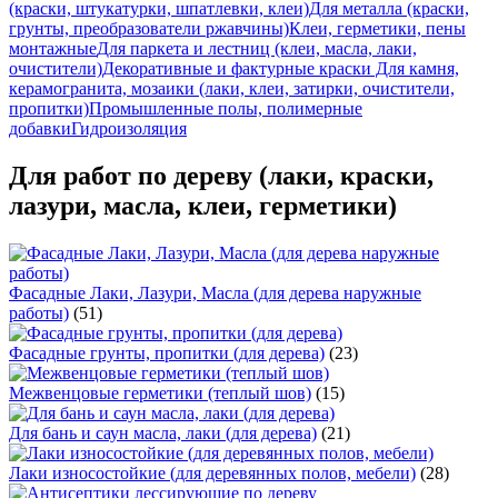
(краски, штукатурки, шпатлевки, клеи)
Для металла (краски,
грунты, преобразователи ржавчины)
Клеи, герметики, пены
монтажные
Для паркета и лестниц (клеи, масла, лаки,
очистители)
Декоративные и фактурные краски
Для камня,
керамогранита, мозаики (лаки, клеи, затирки, очистители,
пропитки)
Промышленные полы, полимерные
добавки
Гидроизоляция
Для работ по дереву (лаки, краски,
лазури, масла, клеи, герметики)
Фасадные Лаки, Лазури, Масла (для дерева наружные
работы)
(51)
Фасадные грунты, пропитки (для дерева)
(23)
Межвенцовые герметики (теплый шов)
(15)
Для бань и саун масла, лаки (для дерева)
(21)
Лаки износостойкие (для деревянных полов, мебели)
(28)