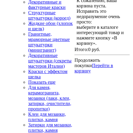
К сожалению, ваша
Декоративные и
корзина пуста.
фактурные краски
Исправить это
Структурные
недоразумение очень
штукатурки (короед)
просто:
Жидкие обои (хлопок
выберите в каталоге
и шелк)
интересующий товар и
Гранитные,
нажмите кнопку «В
мраморные цветные
корзину».
штукатурки
Итого:
0 руб.
(минигранит)
Декоративные
Продолжить
штукатурки (секреты
покупки
Перейти в
мастеров Италии)
корзину
Краски с эффектом
шелка
Показать еще
Для камня,
керамогранита,
мозаики (лаки, клеи,
затирки, очистители,
пропитки)
Клеи для мозаики,
плитки, камня
Затирки для мозаики,
плитки, камня