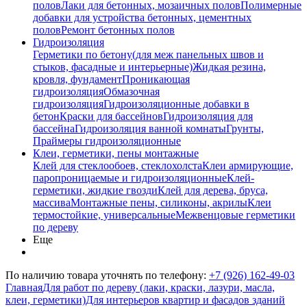
полов
Лаки для бетонных, мозаичных полов
Полимерные
добавки для устройства бетонных, цементных
полов
Ремонт бетонных полов
Гидроизоляция
Герметики по бетону(для меж панельных швов и
стыков, фасадные и интерьерные)
Жидкая резина,
кровля, фундамент
Проникающая
гидроизоляция
Обмазочная
гидроизоляция
Гидроизоляционные добавки в
бетон
Краски для бассейнов
Гидроизоляция для
бассейна
Гидроизоляция ванной комнаты
Грунты,
Праймеры гидроизоляционные
Клеи, герметики, пены монтажные
Клей для стеклообоев, стеклохолста
Клеи армирующие,
паропроницаемые и гидроизоляционные
Клей-
герметики, жидкие гвозди
Клей для дерева, бруса,
массива
Монтажные пены, силиконы, акрилы
Клеи
термостойкие, универсальные
Межвенцовые герметики
по дереву
Еще
По наличию товара уточнять по телефону:
+7 (926) 162-49-03
Главная
Для работ по дереву (лаки, краски, лазури, масла,
клеи, герметики)
Для интерьеров квартир и фасадов зданий