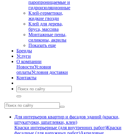
паропроницаемые и
гидроизоляционные
Клей-герметики,
жидкие гвозди
Клей для дерева,
бруса, массива
Монтажные пены,
силиконы, акрилы
Показать еще
Бренды
Услуги
О компании
Новости
Условия
оплаты
Условия доставки
Контакты
Для интерьеров квартир и фасадов зданий (краски,
штукатурки, шпатлевки, клеи)
Краски интерьерные (для внутренних работ)
Краски
фасадные (для наружных работ)
Акриловые