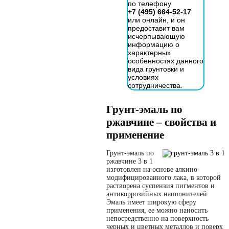
по телефону
+7 (495) 664-52-17
или онлайн, и он
предоставит вам
исчерпывающую
информацию о
характерных
особенностях данного
вида грунтовки и
условиях
сотрудничества.
Грунт-эмаль по
ржавчине – свойства и
применение
Грунт-эмаль по
ржавчине 3 в 1
изготовлен на основе алкино-
модифицированного лака, в которой
растворена суспензия пигментов и
антикоррозийных наполнителей.
Эмаль имеет широкую сферу
применения, ее можно наносить
непосредственно на поверхность
черных и цветных металлов и поверх