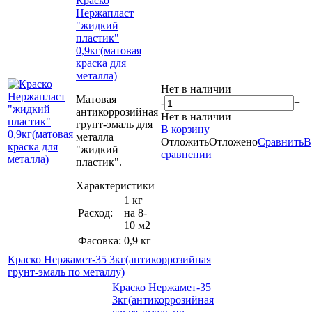
Краско
Нержапласт
"жидкий
пластик"
0,9кг(матовая
краска для
металла)
Нет в наличии
Матовая
-
+
антикоррозийная
Нет в наличии
грунт-эмаль для
В корзину
металла
Отложить
Отложено
Сравнить
В
"жидкий
сравнении
пластик".
Характеристики
1 кг
Расход:
на 8-
10 м2
Фасовка:
0,9 кг
Краско Нержамет-35 3кг(антикоррозийная
грунт-эмаль по металлу)
Краско Нержамет-35
3кг(антикоррозийная