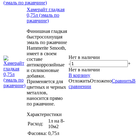
(эмаль по ржавчине)
Хамерайт гладкая
0,75л (эмаль по
ржавчине)
Финишная гладкая
быстросохнущая
эмаль по ржавчине
Hammerite Smooth,
имеет в своем
Нет в наличии
составе
-
+
антикоррозийные
Нет в наличии
и силиконовые
В корзину
добавки.
Отложить
Отложено
Сравнить
В
Применяется для
сравнении
цветных и черных
металлов,
наносится прямо
по ржавчине.
Характеристики
1л на 8-
Расход:
10м2
Фасовка:
0,75л