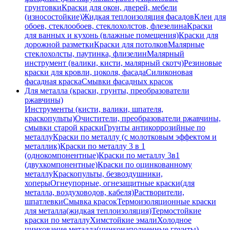
грунтовки
Краски для окон, дверей, мебели
(износостойкие)
Жидкая теплоизоляция фасадов
Клеи для
обоев, стеклообоев, стеклохолстов, флезелина
Краски
для ванных и кухонь (влажные помещения)
Краски для
дорожной разметки
Краски для потолков
Малярные
стеклохолсты, паутинка, флизелин
Малярный
инструмент (валики, кисти, малярный скотч)
Резиновые
краски для кровли, цоколя, фасада
Силиконовая
фасадная краска
Смывки фасадных красок
Для металла (краски, грунты, преобразователи
ржавчины)
Инструменты (кисти, валики, шпателя,
краскопульты)
Очистители, преобразователи ржавчины,
смывки старой краски
Грунты антикоррозийные по
металлу
Краски по металлу (с молотковым эффектом и
металлик)
Краски по металлу 3 в 1
(однокомпонентные)
Краски по металлу 3в1
(двухкомпонентные)
Краски по оцинкованному
металлу
Краскопульты, безвоздушники,
хоперы
Огнеупорные, огнезащитные краски(для
металла, воздуховодов, кабеля)
Растворители,
шпатлевки
Смывка красок
Термоизоляционные краски
для металла(жидкая теплоизоляция)
Термостойкие
краски по металлу
Химстойкие эмали
Холодное
цинкование металла(цинконаполненные грунты)