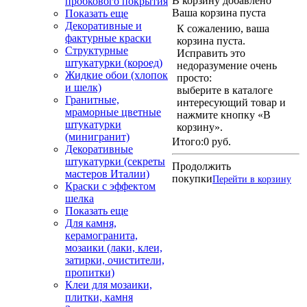
В корзину добавлено
пробкового покрытия
Ваша корзина пуста
Показать еще
Декоративные и
К сожалению, ваша
фактурные краски
корзина пуста.
Структурные
Исправить это
штукатурки (короед)
недоразумение очень
Жидкие обои (хлопок
просто:
и шелк)
выберите в каталоге
Гранитные,
интересующий товар и
мраморные цветные
нажмите кнопку «В
штукатурки
корзину».
(минигранит)
Итого:
0 руб.
Декоративные
штукатурки (секреты
Продолжить
мастеров Италии)
покупки
Перейти в корзину
Краски с эффектом
шелка
Показать еще
Для камня,
керамогранита,
мозаики (лаки, клеи,
затирки, очистители,
пропитки)
Клеи для мозаики,
плитки, камня