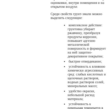
оцинковки, внутри помещения и на
открытом воздухе.
Среди свойств грунт-эмали можно
выделить следующие:
комплексное действие:
грунтовка убирает
ржавчину, преобразуя
продукты коррозии,
повышает адгезию
металлической
поверхность и формирует
на ней защитно-
декоративное покрытие;
быстрое отвердевание;
устойчивость к влиянию
химически агрессивных
сред: слабых кислотных и
щелочных растворов,
водных растворов солей,
минеральных масел;
удобство окраски,
небольшой расход
материала;
устойчивость к
перепадам температур в