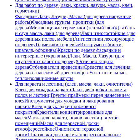
Для работ по дереву (лаки, краски, лазури, масла, клеи,
герметики)
Фасадные Лаки, Лазури, Масла (для дерева наружные
работы)
Фасадные грунты, пропитки (для
дерева)
Межвенцовые герметики (теплый шов)
Для бань
и саун масла, лаки (для дерева)
Лаки износостойкие (для
деревянных полов, мебели)
Антисептики лесcирующие
по дереву
Герметики торцевые
Инструмент (кисти,
шпателя, оброзивы)
Краски по дереву фасадные и
интерьерные (укрывные)
Лаки, Масла, Лазури (для
внутренних работ по дереву)
Огне био защита
дерева
Отбеливатели древесины
Средства для лечения
дерева от насекомый древоточцев
Уплотнительные
теплоизоляционные жгуты
Для паркета и лестниц (клеи, масла, лаки, очистители)
Клеи для укладки паркета
Лаки для пробки, паркета,
полов и лестниц
Грунты-праймеры перед нанесением
клея
Инструменты для укладки и лакирования
паркета
Клей для укладки пробкового
покрытия
Красители концентрированные для
масел
Масла для паркета, полов, лестниц внутри
помещений
Масла для террасной доски
атмосферостойкие
Очистители терассной
доски
Шпатлевки для паркета профессиональные