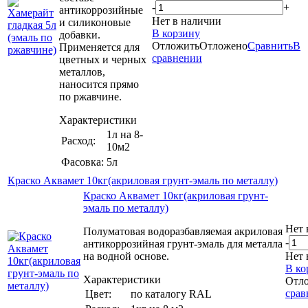
-
+
антикоррозийные
Нет в наличии
и силиконовые
В корзину
добавки.
Отложить
Отложено
Сравнить
В
Применяется для
сравнении
цветных и черных
металлов,
наносится прямо
по ржавчине.
Характеристики
1л на 8-
Расход:
10м2
Фасовка:
5л
Краско Аквамет 10кг(акриловая грунт-эмаль по металлу)
Краско Аквамет 10кг(акриловая грунт-
эмаль по металлу)
Нет 
Полуматовая водоразбавляемая акриловая
-
антикоррозийная грунт-эмаль для металла
на водной основе.
Нет 
В ко
Характеристики
Отл
срав
Цвет:
по каталогу RAL