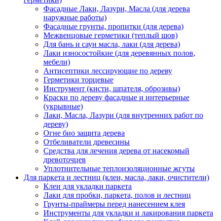
Фасадные Лаки, Лазури, Масла (для дерева
наружные работы)
Фасадные грунты, пропитки (для дерева)
Межвенцовые герметики (теплый шов)
Для бань и саун масла, лаки (для дерева)
Лаки износостойкие (для деревянных полов,
мебели)
Антисептики лесcирующие по дереву
Герметики торцевые
Инструмент (кисти, шпателя, оброзивы)
Краски по дереву фасадные и интерьерные
(укрывные)
Лаки, Масла, Лазури (для внутренних работ по
дереву)
Огне био защита дерева
Отбеливатели древесины
Средства для лечения дерева от насекомый
древоточцев
Уплотнительные теплоизоляционные жгуты
Для паркета и лестниц (клеи, масла, лаки, очистители)
Клеи для укладки паркета
Лаки для пробки, паркета, полов и лестниц
Грунты-праймеры перед нанесением клея
Инструменты для укладки и лакирования паркета