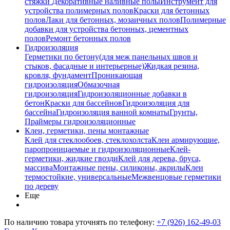
стяжки
Декоративные наливные полы
Инструмент для
устройства полимерных полов
Краски для бетонных
полов
Лаки для бетонных, мозаичных полов
Полимерные
добавки для устройства бетонных, цементных
полов
Ремонт бетонных полов
Гидроизоляция
Герметики по бетону(для меж панельных швов и
стыков, фасадные и интерьерные)
Жидкая резина,
кровля, фундамент
Проникающая
гидроизоляция
Обмазочная
гидроизоляция
Гидроизоляционные добавки в
бетон
Краски для бассейнов
Гидроизоляция для
бассейна
Гидроизоляция ванной комнаты
Грунты,
Праймеры гидроизоляционные
Клеи, герметики, пены монтажные
Клей для стеклообоев, стеклохолста
Клеи армирующие,
паропроницаемые и гидроизоляционные
Клей-
герметики, жидкие гвозди
Клей для дерева, бруса,
массива
Монтажные пены, силиконы, акрилы
Клеи
термостойкие, универсальные
Межвенцовые герметики
по дереву
Еще
По наличию товара уточнять по телефону:
+7 (926) 162-49-03