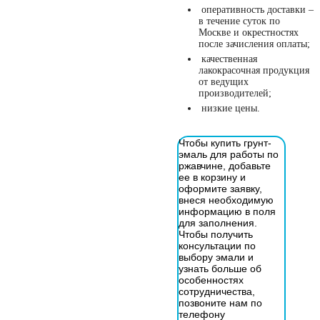
оперативность доставки –
в течение суток по
Москве и окрестностях
после зачисления оплаты;
качественная
лакокрасочная продукция
от ведущих
производителей;
низкие цены.
Чтобы купить грунт-
эмаль для работы по
ржавчине, добавьте
ее в корзину и
оформите заявку,
внеся необходимую
информацию в поля
для заполнения.
Чтобы получить
консультации по
выбору эмали и
узнать больше об
особенностях
сотрудничества,
позвоните нам по
телефону