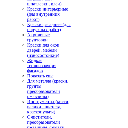
шпатлевки, клеи)
Краски интерьерные
(для внутренних
работ)
Краски фасадные (для
наружных работ)
Акриловые
грунтовки
Краски для окон,
дверей, мебели
(износостойкие)
Жидкая
теплоизоляция
фасадов
Показать еще
Для металла (краски,
грунты,
преобразователи
ржавчины)
Инструменты (кисти,
валики, шпателя,
краскопульты)
Очистители,
преобразователи
ржавчины, смывки