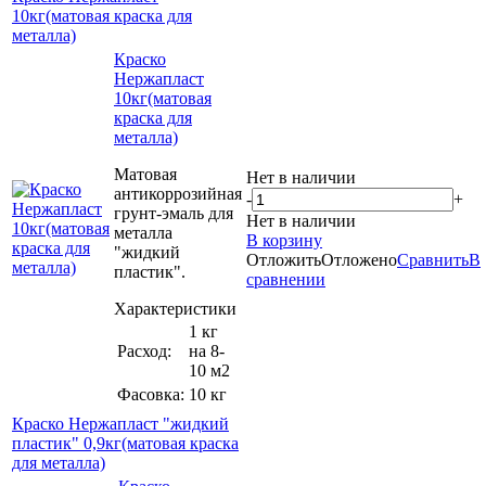
10кг(матовая краска для
металла)
Краско
Нержапласт
10кг(матовая
краска для
металла)
Матовая
Нет в наличии
антикоррозийная
-
+
грунт-эмаль для
Нет в наличии
металла
В корзину
"жидкий
Отложить
Отложено
Сравнить
В
пластик".
сравнении
Характеристики
1 кг
Расход:
на 8-
10 м2
Фасовка:
10 кг
Краско Нержапласт "жидкий
пластик" 0,9кг(матовая краска
для металла)