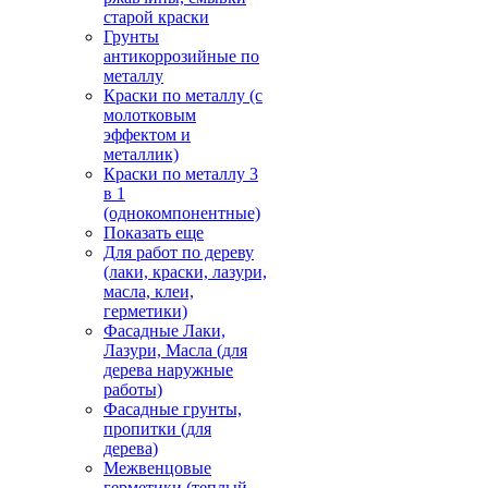
старой краски
Грунты
антикоррозийные по
металлу
Краски по металлу (с
молотковым
эффектом и
металлик)
Краски по металлу 3
в 1
(однокомпонентные)
Показать еще
Для работ по дереву
(лаки, краски, лазури,
масла, клеи,
герметики)
Фасадные Лаки,
Лазури, Масла (для
дерева наружные
работы)
Фасадные грунты,
пропитки (для
дерева)
Межвенцовые
герметики (теплый