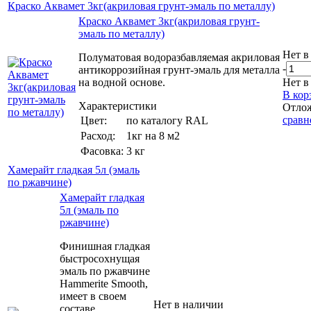
Краско Аквамет 3кг(акриловая грунт-эмаль по металлу)
Краско Аквамет 3кг(акриловая грунт-
эмаль по металлу)
Нет в
Полуматовая водоразбавляемая акриловая
-
антикоррозийная грунт-эмаль для металла
на водной основе.
Нет в
В кор
Характеристики
Отло
сравн
Цвет:
по каталогу RAL
Расход:
1кг на 8 м2
Фасовка:
3 кг
Хамерайт гладкая 5л (эмаль
по ржавчине)
Хамерайт гладкая
5л (эмаль по
ржавчине)
Финишная гладкая
быстросохнущая
эмаль по ржавчине
Hammerite Smooth,
имеет в своем
Нет в наличии
составе