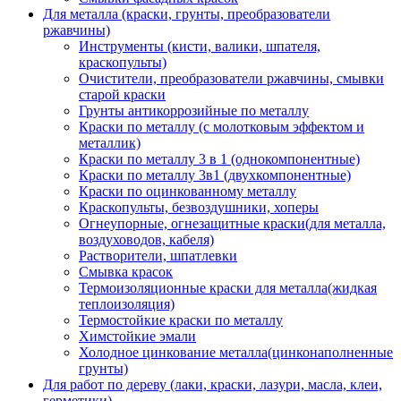
Для металла (краски, грунты, преобразователи
ржавчины)
Инструменты (кисти, валики, шпателя,
краскопульты)
Очистители, преобразователи ржавчины, смывки
старой краски
Грунты антикоррозийные по металлу
Краски по металлу (с молотковым эффектом и
металлик)
Краски по металлу 3 в 1 (однокомпонентные)
Краски по металлу 3в1 (двухкомпонентные)
Краски по оцинкованному металлу
Краскопульты, безвоздушники, хоперы
Огнеупорные, огнезащитные краски(для металла,
воздуховодов, кабеля)
Растворители, шпатлевки
Смывка красок
Термоизоляционные краски для металла(жидкая
теплоизоляция)
Термостойкие краски по металлу
Химстойкие эмали
Холодное цинкование металла(цинконаполненные
грунты)
Для работ по дереву (лаки, краски, лазури, масла, клеи,
герметики)