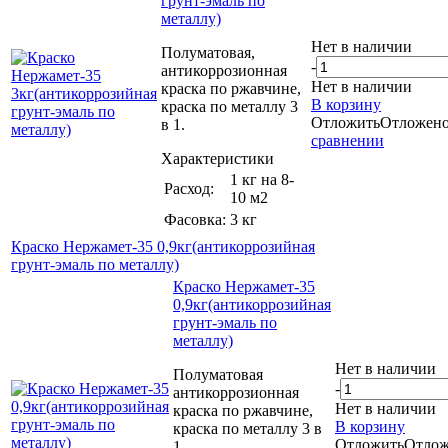
грунт-эмаль по
металлу)
Нет в наличии
Полуматовая,
-
антикоррозионная
Нет в наличии
краска по ржавчине,
В корзину
краска по металлу 3
Отложить
Отложен
в 1.
сравнении
Характеристики
1 кг на 8-
Расход:
10 м2
Фасовка:
3 кг
Краско Нержамет-35 0,9кг(антикоррозийная
грунт-эмаль по металлу)
Краско Нержамет-35
0,9кг(антикоррозийная
грунт-эмаль по
металлу)
Нет в наличии
Полуматовая
-
антикоррозионная
Нет в наличии
краска по ржавчине,
В корзину
краска по металлу 3 в
Отложить
Отлож
1.