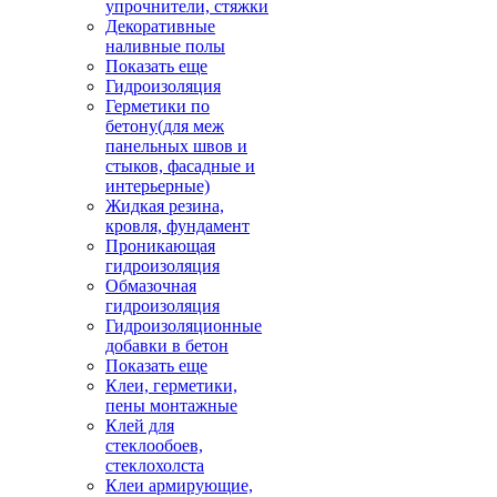
упрочнители, стяжки
Декоративные
наливные полы
Показать еще
Гидроизоляция
Герметики по
бетону(для меж
панельных швов и
стыков, фасадные и
интерьерные)
Жидкая резина,
кровля, фундамент
Проникающая
гидроизоляция
Обмазочная
гидроизоляция
Гидроизоляционные
добавки в бетон
Показать еще
Клеи, герметики,
пены монтажные
Клей для
стеклообоев,
стеклохолста
Клеи армирующие,