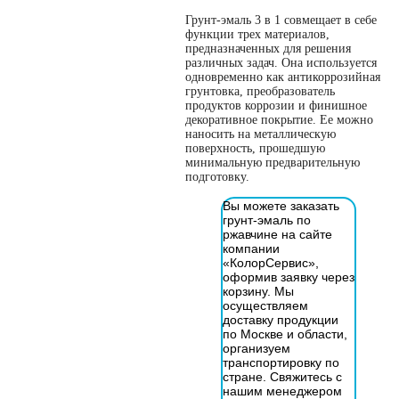
Грунт-эмаль 3 в 1 совмещает в себе
функции трех материалов,
предназначенных для решения
различных задач. Она используется
одновременно как антикоррозийная
грунтовка, преобразователь
продуктов коррозии и финишное
декоративное покрытие. Ее можно
наносить на металлическую
поверхность, прошедшую
минимальную предварительную
подготовку.
Вы можете заказать
грунт-эмаль по
ржавчине на сайте
компании
«КолорСервис»,
оформив заявку через
корзину. Мы
осуществляем
доставку продукции
по Москве и области,
организуем
транспортировку по
стране. Свяжитесь с
нашим менеджером