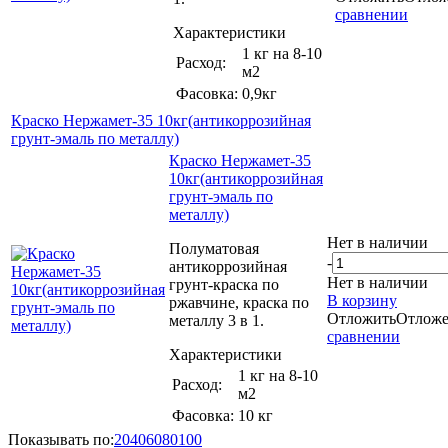
сравнении
Характеристики
1 кг на 8-10
Расход:
м2
Фасовка:
0,9кг
Краско Нержамет-35 10кг(антикоррозийная
грунт-эмаль по металлу)
Краско Нержамет-35
10кг(антикоррозийная
грунт-эмаль по
металлу)
Нет в наличии
Полуматовая
-
антикоррозийная
Нет в наличии
грунт-краска по
В корзину
ржавчине, краска по
Отложить
Отлож
металлу 3 в 1.
сравнении
Характеристики
1 кг на 8-10
Расход:
м2
Фасовка:
10 кг
Показывать по:
20
40
60
80
100