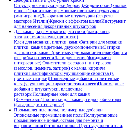
Декоративные и фактурные краски
Структурные штукатурки (короед)
Жидкие обои (хлопок
и шелк)
Гранитные, мраморные цветные штукатурки
(минигранит)
Декоративные штукатурки (секреты
мастеров Италии)
Краски с эффектом шелка
Инструмент
для нанесения декоративных штукатурок
Для камня, керамогранита, мозаики (лаки, клеи,
затирки, очистители, пропитки)
Клеи для мозаики, плитки, камня
Затирки для мозаики,
плитки, камня (цветные, двухкомпонентные)
Затирки
для плитки, камня (цветные, однокомпонентные)
Защита
от грибка и плесени
Лаки для камня (фасадные и
интерьерные)
Очистители фасодов и интерьеров
(высолов, цемента, затирок) с камня, кирпича,
плитки
Пластификаторы улучшающие свойства (в
цветные затирки)
Полимерные добавки в плиточные
клея (улучшающие характеристики клеев)
Полимерные
добавки в штукатурки, кладочные
растворы
Полимерные клеи для камня
(Каменьсхват)
Пропитки для камня, гидрофобизаторы
(фасадные, интерьерные)
Промышленные полы, полимерные добавки
Эпоксидные промышленные полы
Полиуретановые
промышленные полы
Составы для ремонта и
выравнивания бетонных полов.
Грунты, упрочнители,