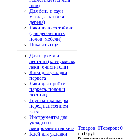
шов)
Для бань и саун
масла, лаки (для
дерева)
Лаки износостойкие
(для деревянных
полов, мебели)
Показать еще
Для паркета и
лестниц (клеи, масла,
лаки, очистители)
Клеи для укладки
паркета
Лаки для пробки,
паркета, полов и
лестниц
Грунты-праймеры
перед нанесением
клея
Инструменты для
укладки и
Товаров:
0
Товаров:
0
лакирования паркета
на
0 руб.
Клей для укладки