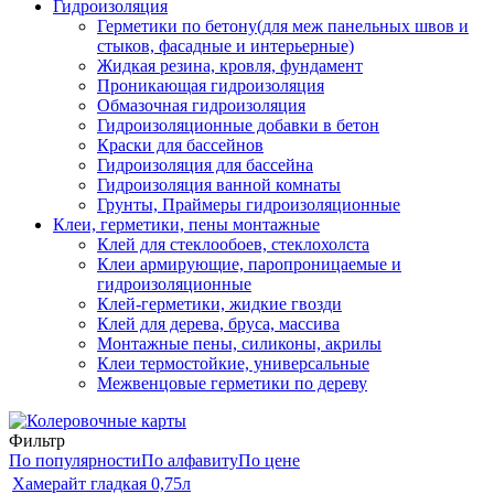
Гидроизоляция
Герметики по бетону(для меж панельных швов и
стыков, фасадные и интерьерные)
Жидкая резина, кровля, фундамент
Проникающая гидроизоляция
Обмазочная гидроизоляция
Гидроизоляционные добавки в бетон
Краски для бассейнов
Гидроизоляция для бассейна
Гидроизоляция ванной комнаты
Грунты, Праймеры гидроизоляционные
Клеи, герметики, пены монтажные
Клей для стеклообоев, стеклохолста
Клеи армирующие, паропроницаемые и
гидроизоляционные
Клей-герметики, жидкие гвозди
Клей для дерева, бруса, массива
Монтажные пены, силиконы, акрилы
Клеи термостойкие, универсальные
Межвенцовые герметики по дереву
Фильтр
По популярности
По алфавиту
По цене
Хамерайт гладкая 0,75л