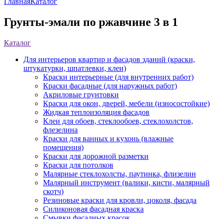
Главная
Каталог
Грунты-эмали по ржавчине 3 в 1
Каталог
Для интерьеров квартир и фасадов зданий (краски,
штукатурки, шпатлевки, клеи)
Краски интерьерные (для внутренних работ)
Краски фасадные (для наружных работ)
Акриловые грунтовки
Краски для окон, дверей, мебели (износостойкие)
Жидкая теплоизоляция фасадов
Клеи для обоев, стеклообоев, стеклохолстов,
флезелина
Краски для ванных и кухонь (влажные
помещения)
Краски для дорожной разметки
Краски для потолков
Малярные стеклохолсты, паутинка, флизелин
Малярный инструмент (валики, кисти, малярный
скотч)
Резиновые краски для кровли, цоколя, фасада
Силиконовая фасадная краска
Смывки фасадных красок