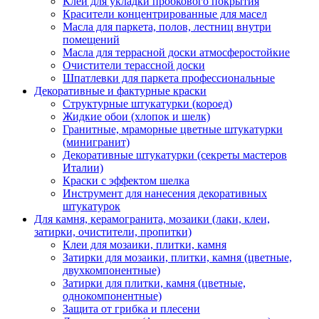
Клей для укладки пробкового покрытия
Красители концентрированные для масел
Масла для паркета, полов, лестниц внутри
помещений
Масла для террасной доски атмосферостойкие
Очистители терассной доски
Шпатлевки для паркета профессиональные
Декоративные и фактурные краски
Структурные штукатурки (короед)
Жидкие обои (хлопок и шелк)
Гранитные, мраморные цветные штукатурки
(минигранит)
Декоративные штукатурки (секреты мастеров
Италии)
Краски с эффектом шелка
Инструмент для нанесения декоративных
штукатурок
Для камня, керамогранита, мозаики (лаки, клеи,
затирки, очистители, пропитки)
Клеи для мозаики, плитки, камня
Затирки для мозаики, плитки, камня (цветные,
двухкомпонентные)
Затирки для плитки, камня (цветные,
однокомпонентные)
Защита от грибка и плесени