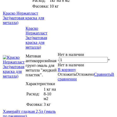
Расход:
1кг на 8 м2
Фасовка:
10 кг
Краско Нержапласт
3кг(матовая краска для
металла)
Краско
Нержапласт
3кг(матовая
краска для
металла)
Нет в наличии
Матовая
-
+
антикоррозийная
Нет в наличии
грунт-эмаль для
В корзину
металла "жидкий
Отложить
Отложено
Сравнить
В
пластик".
сравнении
Характеристики
1 кг на
Расход:
8-10
м2
Фасовка:
3 кг
Хамерайт гладкая 2,5л (эмаль
по ржавчине)