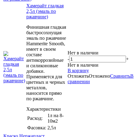
Хамерайт гладкая
2,5л (эмаль по
ржавчине)
Финишная гладкая
быстросохнущая
эмаль по ржавчине
Hammerite Smooth,
имеет в своем
Нет в наличии
составе
-
+
антикоррозийные
Нет в наличии
и силиконовые
В корзину
добавки.
Отложить
Отложено
Сравнить
В
Применяется для
сравнении
цветных и черных
металлов,
наносится прямо
по ржавчине.
Характеристики
1л на 8-
Расход:
10м2
Фасовка:
2,5л
Краско Нержапласт