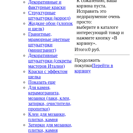
К сожалению, ваша
Декоративные и
корзина пуста.
фактурные краски
Исправить это
Структурные
недоразумение очень
штукатурки (короед)
просто:
Жидкие обои (хлопок
выберите в каталоге
и шелк)
интересующий товар и
Гранитные,
нажмите кнопку «В
мраморные цветные
корзину».
штукатурки
Итого:
0 руб.
(минигранит)
Декоративные
Продолжить
штукатурки (секреты
покупки
Перейти в
мастеров Италии)
корзину
Краски с эффектом
шелка
Показать еще
Для камня,
керамогранита,
мозаики (лаки, клеи,
затирки, очистители,
пропитки)
Клеи для мозаики,
плитки, камня
Затирки для мозаики,
плитки, камня