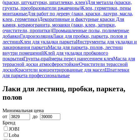
(краски, штукатурки, шпатлевки, клеи)
Для металла (краски,
грунты, преобразователи ржавчины)
Клеи, герметики, пены
монтажные
Для работ по дереву (лаки, краски, лазури, масла,
клеи, герметики)
Декоративные и фактурные краски
Для
камня, керамогранита, мозаики (лаки, клеи, затирки,
очистители, пропитки)
Промышленные полы, полимерные
добавки
Гидроизоляция
Лаки для пробки, паркета, полов и
лестниц
Клеи для укладки паркета
Инструменты для укладки и
лакирования паркета
Масла для паркета, полов, лестниц
внутри помещений
Клей для укладки пробкового
покрытия
Грунты-праймеры перед нанесением клея
Масла для
террасной доски атмосферостойкие
Очистители терассной
доски
Красители концентрированные для масел
Шпатлевки
для паркета профессиональные
Лаки для лестниц, пробки, паркета,
полов
Минимальная цена
от
до
Бренд
JOBI
Loba