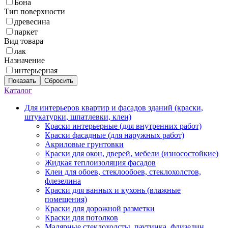
Бона
Тип поверхности
древесина
паркет
Вид товара
лак
Назначение
интерьерная
Показать
Сбросить
Каталог
Для интерьеров квартир и фасадов зданий (краски,
штукатурки, шпатлевки, клеи)
Краски интерьерные (для внутренних работ)
Краски фасадные (для наружных работ)
Акриловые грунтовки
Краски для окон, дверей, мебели (износостойкие)
Жидкая теплоизоляция фасадов
Клеи для обоев, стеклообоев, стеклохолстов,
флезелина
Краски для ванных и кухонь (влажные
помещения)
Краски для дорожной разметки
Краски для потолков
Малярные стеклохолсты, паутинка, флизелин