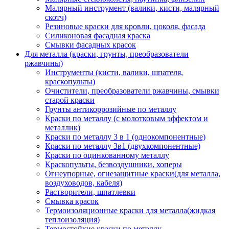
Малярный инструмент (валики, кисти, малярный
скотч)
Резиновые краски для кровли, цоколя, фасада
Силиконовая фасадная краска
Смывки фасадных красок
Для металла (краски, грунты, преобразователи
ржавчины)
Инструменты (кисти, валики, шпателя,
краскопульты)
Очистители, преобразователи ржавчины, смывки
старой краски
Грунты антикоррозийные по металлу
Краски по металлу (с молотковым эффектом и
металлик)
Краски по металлу 3 в 1 (однокомпонентные)
Краски по металлу 3в1 (двухкомпонентные)
Краски по оцинкованному металлу
Краскопульты, безвоздушники, хоперы
Огнеупорные, огнезащитные краски(для металла,
воздуховодов, кабеля)
Растворители, шпатлевки
Смывка красок
Термоизоляционные краски для металла(жидкая
теплоизоляция)
Термостойкие краски по металлу