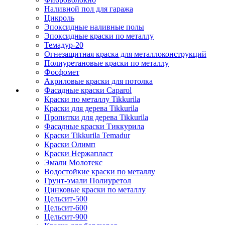
Наливной пол для гаража
Цикроль
Эпоксидные наливные полы
Эпоксидные краски по металлу
Темадур-20
Огнезащитная краска для металлоконструкций
Полиуретановые краски по металлу
Фосфомет
Акриловые краски для потолка
Фасадные краски Caparol
Краски по металлу Tikkurila
Краски для дерева Tikkurila
Пропитки для дерева Tikkurila
Фасадные краски Тиккурила
Краски Tikkurila Temadur
Краски Олимп
Краски Нержапласт
Эмали Молотекс
Водостойкие краски по металлу
Грунт-эмали Полиуретол
Цинковые краски по металлу
Цельсит-500
Цельсит-600
Цельсит-900