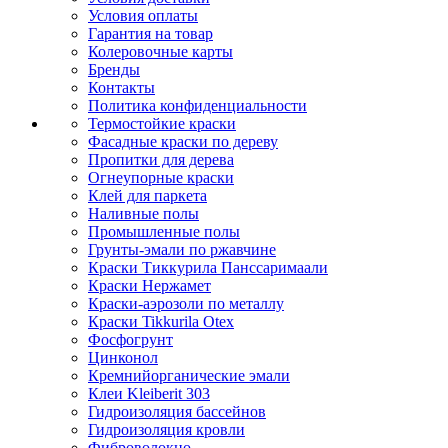
Условия оплаты
Гарантия на товар
Колеровочные карты
Бренды
Контакты
Политика конфиденциальности
Термостойкие краски
Фасадные краски по дереву
Пропитки для дерева
Огнеупорные краски
Клей для паркета
Наливные полы
Промышленные полы
Грунты-эмали по ржавчине
Краски Тиккурила Панссаримаали
Краски Нержамет
Краски-аэрозоли по металлу
Краски Tikkurila Otex
Фосфогрунт
Цинконол
Кремнийорганические эмали
Клеи Kleiberit 303
Гидроизоляция бассейнов
Гидроизоляция кровли
Фиброволокно