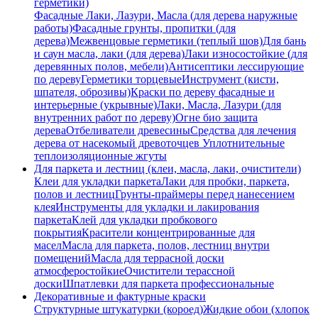
герметики)
Фасадные Лаки, Лазури, Масла (для дерева наружные
работы)
Фасадные грунты, пропитки (для
дерева)
Межвенцовые герметики (теплый шов)
Для бань
и саун масла, лаки (для дерева)
Лаки износостойкие (для
деревянных полов, мебели)
Антисептики лесcирующие
по дереву
Герметики торцевые
Инструмент (кисти,
шпателя, оброзивы)
Краски по дереву фасадные и
интерьерные (укрывные)
Лаки, Масла, Лазури (для
внутренних работ по дереву)
Огне био защита
дерева
Отбеливатели древесины
Средства для лечения
дерева от насекомый древоточцев
Уплотнительные
теплоизоляционные жгуты
Для паркета и лестниц (клеи, масла, лаки, очистители)
Клеи для укладки паркета
Лаки для пробки, паркета,
полов и лестниц
Грунты-праймеры перед нанесением
клея
Инструменты для укладки и лакирования
паркета
Клей для укладки пробкового
покрытия
Красители концентрированные для
масел
Масла для паркета, полов, лестниц внутри
помещений
Масла для террасной доски
атмосферостойкие
Очистители терассной
доски
Шпатлевки для паркета профессиональные
Декоративные и фактурные краски
Структурные штукатурки (короед)
Жидкие обои (хлопок