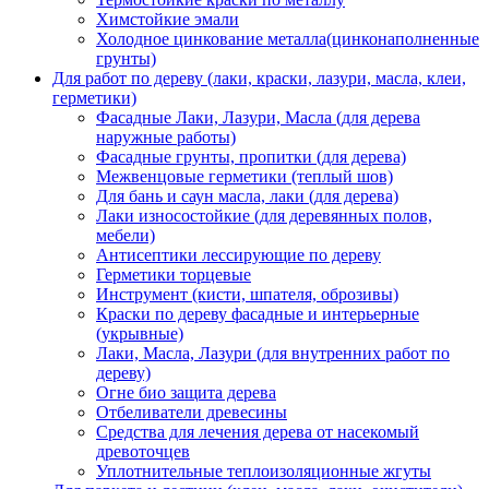
Химстойкие эмали
Холодное цинкование металла(цинконаполненные
грунты)
Для работ по дереву (лаки, краски, лазури, масла, клеи,
герметики)
Фасадные Лаки, Лазури, Масла (для дерева
наружные работы)
Фасадные грунты, пропитки (для дерева)
Межвенцовые герметики (теплый шов)
Для бань и саун масла, лаки (для дерева)
Лаки износостойкие (для деревянных полов,
мебели)
Антисептики лесcирующие по дереву
Герметики торцевые
Инструмент (кисти, шпателя, оброзивы)
Краски по дереву фасадные и интерьерные
(укрывные)
Лаки, Масла, Лазури (для внутренних работ по
дереву)
Огне био защита дерева
Отбеливатели древесины
Средства для лечения дерева от насекомый
древоточцев
Уплотнительные теплоизоляционные жгуты