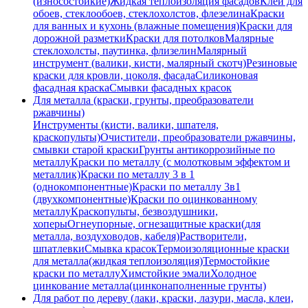
(износостойкие)
Жидкая теплоизоляция фасадов
Клеи для
обоев, стеклообоев, стеклохолстов, флезелина
Краски
для ванных и кухонь (влажные помещения)
Краски для
дорожной разметки
Краски для потолков
Малярные
стеклохолсты, паутинка, флизелин
Малярный
инструмент (валики, кисти, малярный скотч)
Резиновые
краски для кровли, цоколя, фасада
Силиконовая
фасадная краска
Смывки фасадных красок
Для металла (краски, грунты, преобразователи
ржавчины)
Инструменты (кисти, валики, шпателя,
краскопульты)
Очистители, преобразователи ржавчины,
смывки старой краски
Грунты антикоррозийные по
металлу
Краски по металлу (с молотковым эффектом и
металлик)
Краски по металлу 3 в 1
(однокомпонентные)
Краски по металлу 3в1
(двухкомпонентные)
Краски по оцинкованному
металлу
Краскопульты, безвоздушники,
хоперы
Огнеупорные, огнезащитные краски(для
металла, воздуховодов, кабеля)
Растворители,
шпатлевки
Смывка красок
Термоизоляционные краски
для металла(жидкая теплоизоляция)
Термостойкие
краски по металлу
Химстойкие эмали
Холодное
цинкование металла(цинконаполненные грунты)
Для работ по дереву (лаки, краски, лазури, масла, клеи,