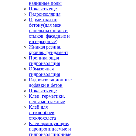
наливные полы
Показать еще
Гидроизоляция
Герметики по
бетону(для меж
панельных швов и
стыков, фасадные и
интерьерные)
Жидкая резина,
кровля, фундамент
Проникающая
гидроизоляция
Обмазочная
гидроизоляция
Гидроизоляционные
добавки в бетон
Показать еще
Клеи, герметики,
пены монтажные
Клей для
стеклообоев,
стеклохолста
Клеи армирующие,
паропроницаемые и
гидроизоляционные