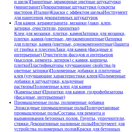
и шелк)
Гранитные, мраморные цветные штукатурки
(минигранит)
Декоративные штукатурки (секреты
мастеров Италии)
Краски с эффектом шелка
Инструмент
для нанесения декоративных штукатурок
Для камня, керамогранита, мозаики (лаки, клеи,
затирки, очистители, пропитки)
Клеи для мозаики, плитки, камня
Затирки для мозаики,
плитки, камня (цветные, двухкомпонентные)
Затирки
для плитки, камня (цветные, однокомпонентные)
Защита
от грибка и плесени
Лаки для камня (фасадные и
интерьерные)
Очистители фасодов и интерьеров
(высолов, цемента, затирок) с камня, кирпича,
плитки
Пластификаторы улучшающие свойства (в
цветные затирки)
Полимерные добавки в плиточные
клея (улучшающие характеристики клеев)
Полимерные
добавки в штукатурки, кладочные
растворы
Полимерные клеи для камня
(Каменьсхват)
Пропитки для камня, гидрофобизаторы
(фасадные, интерьерные)
Промышленные полы, полимерные добавки
Эпоксидные промышленные полы
Полиуретановые
промышленные полы
Составы для ремонта и
выравнивания бетонных полов.
Грунты, упрочнители,
стяжки
Декоративные наливные полы
Инструмент для
устройства полимерных полов
Краски для бетонных