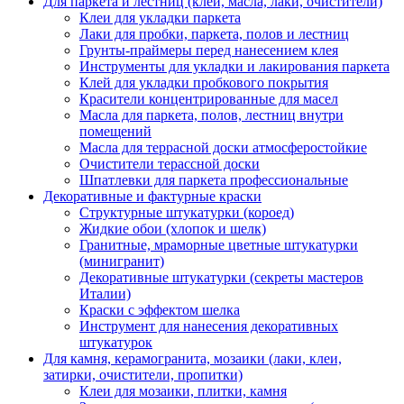
Для паркета и лестниц (клеи, масла, лаки, очистители)
Клеи для укладки паркета
Лаки для пробки, паркета, полов и лестниц
Грунты-праймеры перед нанесением клея
Инструменты для укладки и лакирования паркета
Клей для укладки пробкового покрытия
Красители концентрированные для масел
Масла для паркета, полов, лестниц внутри
помещений
Масла для террасной доски атмосферостойкие
Очистители терассной доски
Шпатлевки для паркета профессиональные
Декоративные и фактурные краски
Структурные штукатурки (короед)
Жидкие обои (хлопок и шелк)
Гранитные, мраморные цветные штукатурки
(минигранит)
Декоративные штукатурки (секреты мастеров
Италии)
Краски с эффектом шелка
Инструмент для нанесения декоративных
штукатурок
Для камня, керамогранита, мозаики (лаки, клеи,
затирки, очистители, пропитки)
Клеи для мозаики, плитки, камня