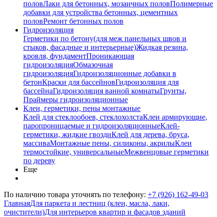
полов
Лаки для бетонных, мозаичных полов
Полимерные
добавки для устройства бетонных, цементных
полов
Ремонт бетонных полов
Гидроизоляция
Герметики по бетону(для меж панельных швов и
стыков, фасадные и интерьерные)
Жидкая резина,
кровля, фундамент
Проникающая
гидроизоляция
Обмазочная
гидроизоляция
Гидроизоляционные добавки в
бетон
Краски для бассейнов
Гидроизоляция для
бассейна
Гидроизоляция ванной комнаты
Грунты,
Праймеры гидроизоляционные
Клеи, герметики, пены монтажные
Клей для стеклообоев, стеклохолста
Клеи армирующие,
паропроницаемые и гидроизоляционные
Клей-
герметики, жидкие гвозди
Клей для дерева, бруса,
массива
Монтажные пены, силиконы, акрилы
Клеи
термостойкие, универсальные
Межвенцовые герметики
по дереву
Еще
По наличию товара уточнять по телефону:
+7 (926) 162-49-03
Главная
Для паркета и лестниц (клеи, масла, лаки,
очистители)
Для интерьеров квартир и фасадов зданий