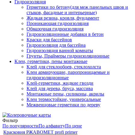
Гидроизоляция
Герметики по бетону(для меж панельных швов и
стыков, фасадные и интерьерные)
Жидкая резина, кровля, фундамент
Проникающая гидроизоляция
Обмазочная гидроизоляция
Гидроизоляционные добавки в бетон
Краски для бассейнов
Гидроизоляция для бассейна
Гидроизоляция ванной комнаты
Грунты, Праймеры гидроизоляционные
Клеи, герметики, пены монтажные
Клей для стеклообоев, стеклохолста
Клеи армирующие, паропроницаемые и
гидроизоляционные
Клей-герметики, жидкие гвозди
Клей для дерева, бруса, массива
Монтажные пены, силиконы, акрилы
Клеи термостойкие, универсальные
Межвенцовые герметики по дереву
Фильтр
По популярности
По алфавиту
По цене
Красковия РЖАВОМЕТ profi primer