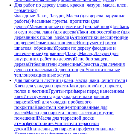
Для работ по дереву (лаки, краски, лазури, масла, клеи,
герметики)
Фасадные Лаки, Лазури, Масла (для дерева наружные
работы)
Фасадные грунты, пропитки (для
дерева)
Межвенцовые герметики (теплый шов)
Для бань
и саун масла, лаки (для дерева)
Лаки износостойкие (для
деревянных полов, мебели)
Антисептики лесcирующие
по дереву
Герметики торцевые
Инструмент (кисти,
шпателя, оброзивы)
Краски по дереву фасадные и
интерьерные (укрывные)
Лаки, Масла, Лазури (для
внутренних работ по дереву)
Огне био защита
дерева
Отбеливатели древесины
Средства для лечения
дерева от насекомый древоточцев
Уплотнительные
теплоизоляционные жгуты
Для паркета и лестниц (клеи, масла, лаки, очистители)
Клеи для укладки паркета
Лаки для пробки, паркета,
полов и лестниц
Грунты-праймеры перед нанесением
клея
Инструменты для укладки и лакирования
паркета
Клей для укладки пробкового
покрытия
Красители концентрированные для
масел
Масла для паркета, полов, лестниц внутри
помещений
Масла для террасной доски
атмосферостойкие
Очистители терассной
доски
Шпатлевки для паркета профессиональные