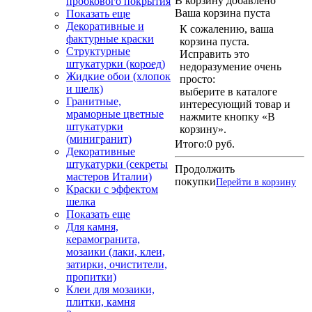
В корзину добавлено
пробкового покрытия
Ваша корзина пуста
Показать еще
Декоративные и
К сожалению, ваша
фактурные краски
корзина пуста.
Структурные
Исправить это
штукатурки (короед)
недоразумение очень
Жидкие обои (хлопок
просто:
и шелк)
выберите в каталоге
Гранитные,
интересующий товар и
мраморные цветные
нажмите кнопку «В
штукатурки
корзину».
(минигранит)
Итого:
0 руб.
Декоративные
штукатурки (секреты
Продолжить
мастеров Италии)
покупки
Перейти в корзину
Краски с эффектом
шелка
Показать еще
Для камня,
керамогранита,
мозаики (лаки, клеи,
затирки, очистители,
пропитки)
Клеи для мозаики,
плитки, камня