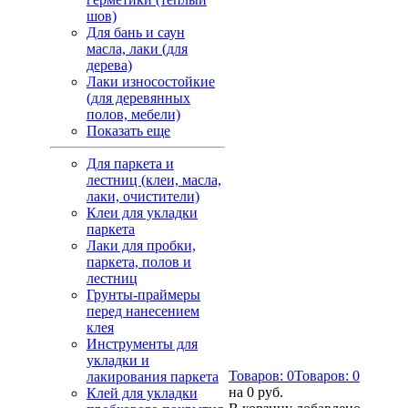
шов)
Для бань и саун
масла, лаки (для
дерева)
Лаки износостойкие
(для деревянных
полов, мебели)
Показать еще
Для паркета и
лестниц (клеи, масла,
лаки, очистители)
Клеи для укладки
паркета
Лаки для пробки,
паркета, полов и
лестниц
Грунты-праймеры
перед нанесением
клея
Инструменты для
укладки и
Товаров:
0
Товаров:
0
лакирования паркета
на
0 руб.
Клей для укладки