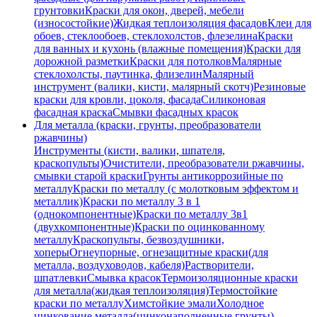
грунтовки
Краски для окон, дверей, мебели
(износостойкие)
Жидкая теплоизоляция фасадов
Клеи для
обоев, стеклообоев, стеклохолстов, флезелина
Краски
для ванных и кухонь (влажные помещения)
Краски для
дорожной разметки
Краски для потолков
Малярные
стеклохолсты, паутинка, флизелин
Малярный
инструмент (валики, кисти, малярный скотч)
Резиновые
краски для кровли, цоколя, фасада
Силиконовая
фасадная краска
Смывки фасадных красок
Для металла (краски, грунты, преобразователи
ржавчины)
Инструменты (кисти, валики, шпателя,
краскопульты)
Очистители, преобразователи ржавчины,
смывки старой краски
Грунты антикоррозийные по
металлу
Краски по металлу (с молотковым эффектом и
металлик)
Краски по металлу 3 в 1
(однокомпонентные)
Краски по металлу 3в1
(двухкомпонентные)
Краски по оцинкованному
металлу
Краскопульты, безвоздушники,
хоперы
Огнеупорные, огнезащитные краски(для
металла, воздуховодов, кабеля)
Растворители,
шпатлевки
Смывка красок
Термоизоляционные краски
для металла(жидкая теплоизоляция)
Термостойкие
краски по металлу
Химстойкие эмали
Холодное
цинкование металла(цинконаполненные грунты)