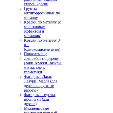
старой краски
Грунты
антикоррозийные по
металлу
Краски по металлу (с
молотковым
эффектом и
металлик)
Краски по металлу 3
в 1
(однокомпонентные)
Показать еще
Для работ по дереву
(лаки, краски, лазури,
масла, клеи,
герметики)
Фасадные Лаки,
Лазури, Масла (для
дерева наружные
работы)
Фасадные грунты,
пропитки (для
дерева)
Межвенцовые
герметики (теплый