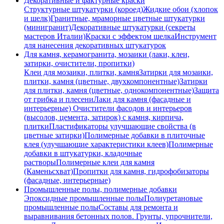
Декоративные и фактурные краски
Структурные штукатурки (короед)
Жидкие обои (хлопок
и шелк)
Гранитные, мраморные цветные штукатурки
(минигранит)
Декоративные штукатурки (секреты
мастеров Италии)
Краски с эффектом шелка
Инструмент
для нанесения декоративных штукатурок
Для камня, керамогранита, мозаики (лаки, клеи,
затирки, очистители, пропитки)
Клеи для мозаики, плитки, камня
Затирки для мозаики,
плитки, камня (цветные, двухкомпонентные)
Затирки
для плитки, камня (цветные, однокомпонентные)
Защита
от грибка и плесени
Лаки для камня (фасадные и
интерьерные)
Очистители фасодов и интерьеров
(высолов, цемента, затирок) с камня, кирпича,
плитки
Пластификаторы улучшающие свойства (в
цветные затирки)
Полимерные добавки в плиточные
клея (улучшающие характеристики клеев)
Полимерные
добавки в штукатурки, кладочные
растворы
Полимерные клеи для камня
(Каменьсхват)
Пропитки для камня, гидрофобизаторы
(фасадные, интерьерные)
Промышленные полы, полимерные добавки
Эпоксидные промышленные полы
Полиуретановые
промышленные полы
Составы для ремонта и
выравнивания бетонных полов.
Грунты, упрочнители,