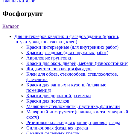
Главная
Каталог
Фосфогрунт
Каталог
Для интерьеров квартир и фасадов зданий (краски,
штукатурки, шпатлевки, клеи)
Краски интерьерные (для внутренних работ)
Краски фасадные (для наружных работ)
Акриловые грунтовки
Краски для окон, дверей, мебели (износостойкие)
Жидкая теплоизоляция фасадов
Клеи для обоев, стеклообоев, стеклохолстов,
флезелина
Краски для ванных и кухонь (влажные
помещения)
Краски для дорожной разметки
Краски для потолков
Малярные стеклохолсты, паутинка, флизелин
Малярный инструмент (валики, кисти, малярный
скотч)
Резиновые краски для кровли, цоколя, фасада
Силиконовая фасадная краска
Смывки фасадных красок