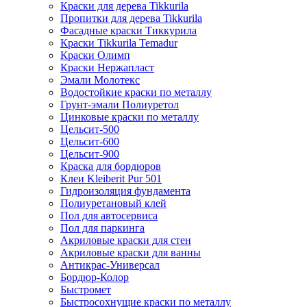
Краски для дерева Tikkurila
Пропитки для дерева Tikkurila
Фасадные краски Тиккурила
Краски Tikkurila Temadur
Краски Олимп
Краски Нержапласт
Эмали Молотекс
Водостойкие краски по металлу
Грунт-эмали Полиуретол
Цинковые краски по металлу
Цельсит-500
Цельсит-600
Цельсит-900
Краска для бордюров
Клеи Kleiberit Pur 501
Гидроизоляция фундамента
Полиуретановый клей
Пол для автосервиса
Пол для паркинга
Акриловые краски для стен
Акриловые краски для ванны
Антикрас-Универсал
Бордюр-Колор
Быстромет
Быстросохнущие краски по металлу