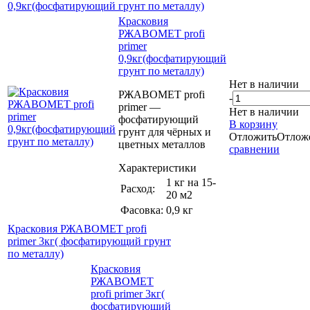
0,9кг(фосфатирующий грунт по металлу)
Красковия
РЖАВОМЕТ profi
primer
0,9кг(фосфатирующий
грунт по металлу)
Нет в наличии
РЖАВОМЕТ profi
-
primer —
Нет в наличии
фосфатирующий
В корзину
грунт для чёрных и
Отложить
Отлож
цветных металлов
сравнении
Характеристики
1 кг на 15-
Расход:
20 м2
Фасовка:
0,9 кг
Красковия РЖАВОМЕТ profi
primer 3кг( фосфатирующий грунт
по металлу)
Красковия
РЖАВОМЕТ
profi primer 3кг(
фосфатирующий