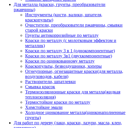
Для металла (краски, грунты, преобразователи
ржавчины)
Инструменты (кисти, валики, шпателя,
краскопульты)
Очистители, преобразователи ржавчины, смывки
старой краски
Грунты антикоррозийные по металлу
Краски по металлу (с молотковым эффектом и
металлик)
Краски по металлу 3 в 1 (однокомпонентные)
Краски по металлу 3в1 (двухкомпонентные)
Краски по оцинкованному металлу
Краскопульты, безвоздушники, хоперы
Огнеупорные, огнезащитные краски(для металла,
воздуховодов, кабеля)
Растворители, шпатлевки
Смывка красок
Термоизоляционные краски для металла(жидкая
теплоизоляция)
Термостойкие краски по металлу
Химстойкие эмали
Холодное цинкование металла(цинконаполненные
грунты)
Для работ по дереву (лаки, краски, лазури, масла, клеи,
герметики)