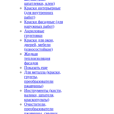
шпатлевки, клеи)
Краски интерьерные
(для внутренних
работ)
Краски фасадные (для
наружных работ)
Акриловые
грунтовки
Краски для окон,
дверей, мебели
(износостойкие)
Жидкая
теплоизоляция
фасадов
Показать еще
Для металла (краски,
грунты,
преобразователи
ржавчины)
Инструменты (кисти,
валики, шпателя,
краскопульты)
Очистители,
преобразователи
ржавчины, смывки