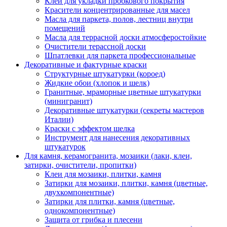
Клей для укладки пробкового покрытия
Красители концентрированные для масел
Масла для паркета, полов, лестниц внутри
помещений
Масла для террасной доски атмосферостойкие
Очистители терассной доски
Шпатлевки для паркета профессиональные
Декоративные и фактурные краски
Структурные штукатурки (короед)
Жидкие обои (хлопок и шелк)
Гранитные, мраморные цветные штукатурки
(минигранит)
Декоративные штукатурки (секреты мастеров
Италии)
Краски с эффектом шелка
Инструмент для нанесения декоративных
штукатурок
Для камня, керамогранита, мозаики (лаки, клеи,
затирки, очистители, пропитки)
Клеи для мозаики, плитки, камня
Затирки для мозаики, плитки, камня (цветные,
двухкомпонентные)
Затирки для плитки, камня (цветные,
однокомпонентные)
Защита от грибка и плесени