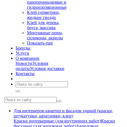
паропроницаемые и
гидроизоляционные
Клей-герметики,
жидкие гвозди
Клей для дерева,
бруса, массива
Монтажные пены,
силиконы, акрилы
Показать еще
Бренды
Услуги
О компании
Новости
Условия
оплаты
Условия доставки
Контакты
Для интерьеров квартир и фасадов зданий (краски,
штукатурки, шпатлевки, клеи)
Краски интерьерные (для внутренних работ)
Краски
фасадные (для наружных работ)
Акриловые