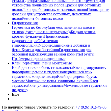
стяжки
Декоративные наливные полы
Инструмент для
устройства полимерных полов
Краски для бетонных
полов
Лаки для бетонных, мозаичных полов
Полимерные
добавки для устройства бетонных, цементных
полов
Ремонт бетонных полов
Гидроизоляция
Герметики по бетону(для меж панельных швов и
стыков, фасадные и интерьерные)
Жидкая резина,
кровля, фундамент
Проникающая
гидроизоляция
Обмазочная
гидроизоляция
Гидроизоляционные добавки в
бетон
Краски для бассейнов
Гидроизоляция для
бассейна
Гидроизоляция ванной комнаты
Грунты,
Праймеры гидроизоляционные
Клеи, герметики, пены монтажные
Клей для стеклообоев, стеклохолста
Клеи армирующие,
паропроницаемые и гидроизоляционные
Клей-
герметики, жидкие гвозди
Клей для дерева, бруса,
массива
Монтажные пены, силиконы, акрилы
Клеи
термостойкие, универсальные
Межвенцовые герметики
по дереву
Еще
По наличию товара уточнять по телефону:
+7 (926) 162-49-03