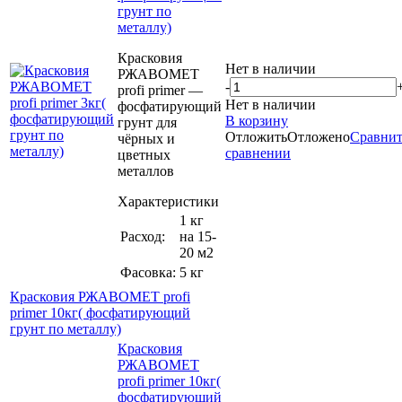
грунт по
металлу)
Красковия
Нет в наличии
РЖАВОМЕТ
-
profi primer —
Нет в наличии
фосфатирующий
В корзину
грунт для
Отложить
Отложено
Сравнит
чёрных и
сравнении
цветных
металлов
Характеристики
1 кг
Расход:
на 15-
20 м2
Фасовка:
5 кг
Красковия РЖАВОМЕТ profi
primer 10кг( фосфатирующий
грунт по металлу)
Красковия
РЖАВОМЕТ
profi primer 10кг(
фосфатирующий