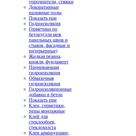
упрочнители, стяжки
Декоративные
наливные полы
Показать еще
Гидроизоляция
Герметики по
бетону(для меж
панельных швов и
стыков, фасадные и
интерьерные)
Жидкая резина,
кровля, фундамент
Проникающая
гидроизоляция
Обмазочная
гидроизоляция
Гидроизоляционные
добавки в бетон
Показать еще
Клеи, герметики,
пены монтажные
Клей для
стеклообоев,
стеклохолста
Клеи армирующие,