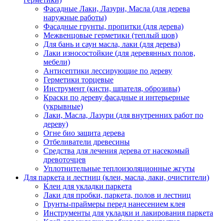
Фасадные Лаки, Лазури, Масла (для дерева
наружные работы)
Фасадные грунты, пропитки (для дерева)
Межвенцовые герметики (теплый шов)
Для бань и саун масла, лаки (для дерева)
Лаки износостойкие (для деревянных полов,
мебели)
Антисептики лесcирующие по дереву
Герметики торцевые
Инструмент (кисти, шпателя, оброзивы)
Краски по дереву фасадные и интерьерные
(укрывные)
Лаки, Масла, Лазури (для внутренних работ по
дереву)
Огне био защита дерева
Отбеливатели древесины
Средства для лечения дерева от насекомый
древоточцев
Уплотнительные теплоизоляционные жгуты
Для паркета и лестниц (клеи, масла, лаки, очистители)
Клеи для укладки паркета
Лаки для пробки, паркета, полов и лестниц
Грунты-праймеры перед нанесением клея
Инструменты для укладки и лакирования паркета