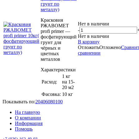
грунт по
металлу)
Красковия
Нет в наличии
РЖАВОМЕТ
-
profi primer —
Нет в наличии
фосфатирующий
В корзину
грунт для
Отложить
Отложено
Сравнит
чёрных и
сравнении
цветных
металлов
Характеристики
1 кг
Расход:
на 15-
20 м2
Фасовка:
10 кг
Показывать по:
20
40
60
80
100
На главную
О компании
Информация
Помощь