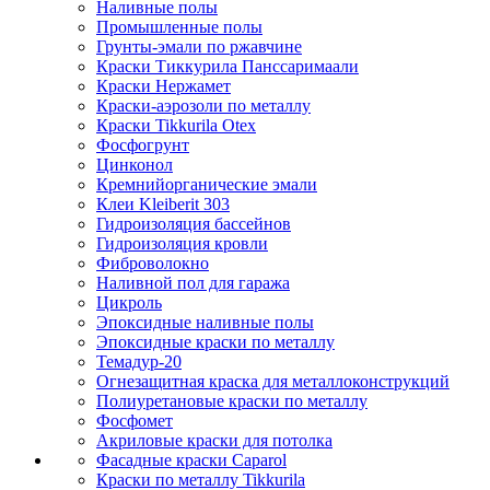
Наливные полы
Промышленные полы
Грунты-эмали по ржавчине
Краски Тиккурила Панссаримаали
Краски Нержамет
Краски-аэрозоли по металлу
Краски Tikkurila Otex
Фосфогрунт
Цинконол
Кремнийорганические эмали
Клеи Kleiberit 303
Гидроизоляция бассейнов
Гидроизоляция кровли
Фиброволокно
Наливной пол для гаража
Цикроль
Эпоксидные наливные полы
Эпоксидные краски по металлу
Темадур-20
Огнезащитная краска для металлоконструкций
Полиуретановые краски по металлу
Фосфомет
Акриловые краски для потолка
Фасадные краски Caparol
Краски по металлу Tikkurila