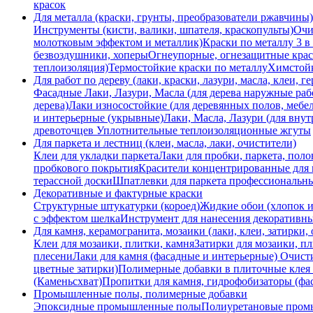
красок
Для металла (краски, грунты, преобразователи ржавчины)
Инструменты (кисти, валики, шпателя, краскопульты)
Очи
молотковым эффектом и металлик)
Краски по металлу 3 в
безвоздушники, хоперы
Огнеупорные, огнезащитные краск
теплоизоляция)
Термостойкие краски по металлу
Химстой
Для работ по дереву (лаки, краски, лазури, масла, клеи, г
Фасадные Лаки, Лазури, Масла (для дерева наружные раб
дерева)
Лаки износостойкие (для деревянных полов, мебе
и интерьерные (укрывные)
Лаки, Масла, Лазури (для внут
древоточцев
Уплотнительные теплоизоляционные жгуты
Для паркета и лестниц (клеи, масла, лаки, очистители)
Клеи для укладки паркета
Лаки для пробки, паркета, поло
пробкового покрытия
Красители концентрированные для 
терассной доски
Шпатлевки для паркета профессиональн
Декоративные и фактурные краски
Структурные штукатурки (короед)
Жидкие обои (хлопок и
с эффектом шелка
Инструмент для нанесения декоративн
Для камня, керамогранита, мозаики (лаки, клеи, затирки,
Клеи для мозаики, плитки, камня
Затирки для мозаики, п
плесени
Лаки для камня (фасадные и интерьерные)
Очисти
цветные затирки)
Полимерные добавки в плиточные клея 
(Каменьсхват)
Пропитки для камня, гидрофобизаторы (фа
Промышленные полы, полимерные добавки
Эпоксидные промышленные полы
Полиуретановые про