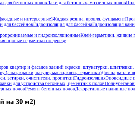
ки для бетонных полов
Лаки для бетонных, мозаичных полов
Пол
 фасадные и интерьерные)
Жидкая резина, кровля, фундамент
Прон
и для бассейнов
Гидроизоляция для бассейна
Гидроизоляция ван
аропроницаемые и гидроизоляционные
Клей-герметики, жидкие 
венцовые герметики по дереву
еров квартир и фасадов зданий (краски, штукатурки, шпатлевки,
ву (лаки, краски, лазури, масла, клеи, герметики)
Для паркета и л
еи, затирки, очистители, пропитки)
Гидроизоляция
Эпоксидные 
авки для устройства бетонных, цементных полов
Полиуретано
ерных полов
Ремонт бетонных полов
Декоративные наливные по
й на 30 м2)