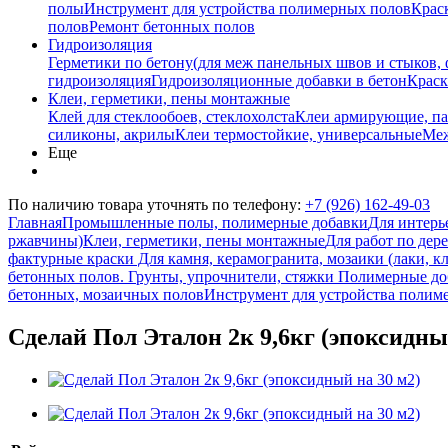
полы
Инструмент для устройства полимерных полов
Крас
полов
Ремонт бетонных полов
Гидроизоляция
Герметики по бетону(для меж панельных швов и стыков,
гидроизоляция
Гидроизоляционные добавки в бетон
Краск
Клеи, герметики, пены монтажные
Клей для стеклообоев, стеклохолста
Клеи армирующие, п
силиконы, акрилы
Клеи термостойкие, универсальные
Меж
Еще
По наличию товара уточнять по телефону:
+7 (926) 162-49-03
Главная
Промышленные полы, полимерные добавки
Для интерь
ржавчины)
Клеи, герметики, пены монтажные
Для работ по дере
фактурные краски
Для камня, керамогранита, мозаики (лаки, кл
бетонных полов.
Грунты, упрочнители, стяжки
Полимерные доб
бетонных, мозаичных полов
Инструмент для устройства полим
Сделай Пол Эталон 2к 9,6кг (эпоксидны