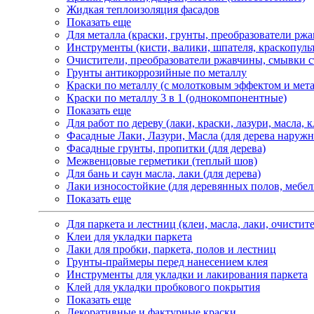
Жидкая теплоизоляция фасадов
Показать еще
Для металла (краски, грунты, преобразователи рж
Инструменты (кисти, валики, шпателя, краскопуль
Очистители, преобразователи ржавчины, смывки с
Грунты антикоррозийные по металлу
Краски по металлу (с молотковым эффектом и мет
Краски по металлу 3 в 1 (однокомпонентные)
Показать еще
Для работ по дереву (лаки, краски, лазури, масла, 
Фасадные Лаки, Лазури, Масла (для дерева наруж
Фасадные грунты, пропитки (для дерева)
Межвенцовые герметики (теплый шов)
Для бань и саун масла, лаки (для дерева)
Лаки износостойкие (для деревянных полов, мебел
Показать еще
Для паркета и лестниц (клеи, масла, лаки, очистит
Клеи для укладки паркета
Лаки для пробки, паркета, полов и лестниц
Грунты-праймеры перед нанесением клея
Инструменты для укладки и лакирования паркета
Клей для укладки пробкового покрытия
Показать еще
Декоративные и фактурные краски