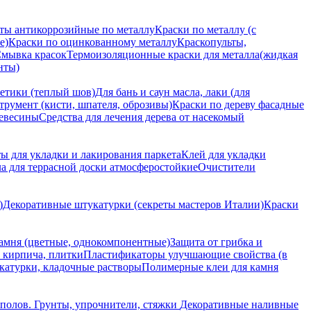
ты антикоррозийные по металлу
Краски по металлу (с
е)
Краски по оцинкованному металлу
Краскопульты,
мывка красок
Термоизоляционные краски для металла(жидкая
нты)
етики (теплый шов)
Для бань и саун масла, лаки (для
трумент (кисти, шпателя, оброзивы)
Краски по дереву фасадные
ревесины
Средства для лечения дерева от насекомый
ы для укладки и лакирования паркета
Клей для укладки
а для террасной доски атмосферостойкие
Очистители
)
Декоративные штукатурки (секреты мастеров Италии)
Краски
камня (цветные, однокомпонентные)
Защита от грибка и
, кирпича, плитки
Пластификаторы улучшающие свойства (в
катурки, кладочные растворы
Полимерные клеи для камня
полов.
Грунты, упрочнители, стяжки
Декоративные наливные