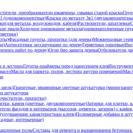
стители, преобразователи ржавчины, смывки старой краски
Грун
 1 (однокомпонентные)
Краски по металлу 3в1 (двухкомпонентны
и(для металла, воздуховодов, кабеля)
Растворители, шпатлевки
С
кие эмали
Холодное цинкование металла(цинконаполненные гру
ерметики)
оты)
Фасадные грунты, пропитки (для дерева)
Межвенцовые герм
ли)
Антисептики лесcирующие по дереву
Герметики торцевые
Инс
ренних работ по дереву)
Огне био защита дерева
Отбеливатели д
в и лестниц
Грунты-праймеры перед нанесением клея
Инструмент
масел
Масла для паркета, полов, лестниц внутри помещений
Масл
ые
 шелк)
Гранитные, мраморные цветные штукатурки (минигранит
ых штукатурок
 очистители, пропитки)
литки, камня (цветные, двухкомпонентные)
Затирки для плитки, 
тели фасодов и интерьеров (высолов, цемента, затирок) с камня
(улучшающие характеристики клеев)
Полимерные добавки в шту
садные, интерьерные)
мышленные полы
Составы для ремонта и выравнивания бетонных 