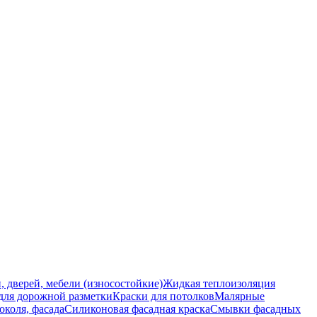
, дверей, мебели (износостойкие)
Жидкая теплоизоляция
для дорожной разметки
Краски для потолков
Малярные
околя, фасада
Силиконовая фасадная краска
Смывки фасадных