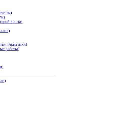
авчины)
ты)
тарой краски
аллик)
клеи, герметики)
ные работы)
и)
ели)