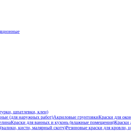
ляционные
турки, шпатлевки, клеи)
ные (для наружных работ)
Акриловые грунтовки
Краски для окон
зелина
Краски для ванных и кухонь (влажные помещения)
Краски 
валики, кисти, малярный скотч)
Резиновые краски для кровли, ц