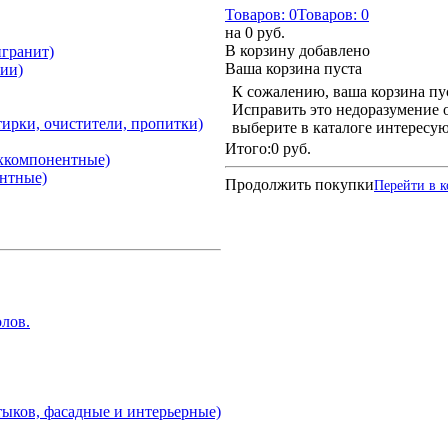
Товаров:
0
Товаров:
0
на
0 руб.
В корзину добавлено
гранит)
Ваша корзина пуста
ии)
К сожалению, ваша корзина пу
Исправить это недоразумение о
атирки, очистители, пропитки)
выберите в каталоге интересу
Итого:
0 руб.
ухкомпонентные)
ентные)
Продолжить покупки
Перейти в 
лов.
тыков, фасадные и интерьерные)