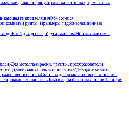
имерные добавки для устройства бетонных, цементных
икающая гидроизоляция
Обмазочная
ной комнаты
Грунты, Праймеры гидроизоляционные
гвозди
Клей для дерева, бруса, массива
Монтажные пены,
 клеи)
Для металла (краски, грунты, преобразователи
естниц (клеи, масла, лаки, очистители)
Декоративные и
промышленные полы
Составы для ремонта и выравнивания
вые промышленные полы
Краски для бетонных полов
Лаки для
лы