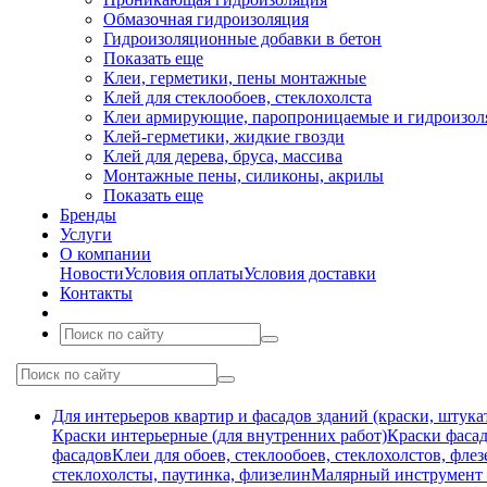
Обмазочная гидроизоляция
Гидроизоляционные добавки в бетон
Показать еще
Клеи, герметики, пены монтажные
Клей для стеклообоев, стеклохолста
Клеи армирующие, паропроницаемые и гидроизо
Клей-герметики, жидкие гвозди
Клей для дерева, бруса, массива
Монтажные пены, силиконы, акрилы
Показать еще
Бренды
Услуги
О компании
Новости
Условия оплаты
Условия доставки
Контакты
Для интерьеров квартир и фасадов зданий (краски, штука
Краски интерьерные (для внутренних работ)
Краски фасад
фасадов
Клеи для обоев, стеклообоев, стеклохолстов, фле
стеклохолсты, паутинка, флизелин
Малярный инструмент (