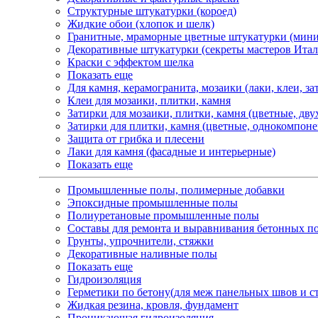
Структурные штукатурки (короед)
Жидкие обои (хлопок и шелк)
Гранитные, мраморные цветные штукатурки (мини
Декоративные штукатурки (секреты мастеров Итал
Краски с эффектом шелка
Показать еще
Для камня, керамогранита, мозаики (лаки, клеи, з
Клеи для мозаики, плитки, камня
Затирки для мозаики, плитки, камня (цветные, дв
Затирки для плитки, камня (цветные, однокомпон
Защита от грибка и плесени
Лаки для камня (фасадные и интерьерные)
Показать еще
Промышленные полы, полимерные добавки
Эпоксидные промышленные полы
Полиуретановые промышленные полы
Составы для ремонта и выравнивания бетонных по
Грунты, упрочнители, стяжки
Декоративные наливные полы
Показать еще
Гидроизоляция
Герметики по бетону(для меж панельных швов и с
Жидкая резина, кровля, фундамент
Проникающая гидроизоляция