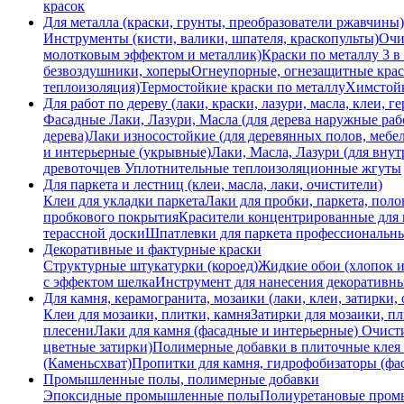
красок
Для металла (краски, грунты, преобразователи ржавчины)
Инструменты (кисти, валики, шпателя, краскопульты)
Очи
молотковым эффектом и металлик)
Краски по металлу 3 в
безвоздушники, хоперы
Огнеупорные, огнезащитные краск
теплоизоляция)
Термостойкие краски по металлу
Химстой
Для работ по дереву (лаки, краски, лазури, масла, клеи, г
Фасадные Лаки, Лазури, Масла (для дерева наружные раб
дерева)
Лаки износостойкие (для деревянных полов, мебе
и интерьерные (укрывные)
Лаки, Масла, Лазури (для внут
древоточцев
Уплотнительные теплоизоляционные жгуты
Для паркета и лестниц (клеи, масла, лаки, очистители)
Клеи для укладки паркета
Лаки для пробки, паркета, поло
пробкового покрытия
Красители концентрированные для 
терассной доски
Шпатлевки для паркета профессиональн
Декоративные и фактурные краски
Структурные штукатурки (короед)
Жидкие обои (хлопок и
с эффектом шелка
Инструмент для нанесения декоративн
Для камня, керамогранита, мозаики (лаки, клеи, затирки,
Клеи для мозаики, плитки, камня
Затирки для мозаики, п
плесени
Лаки для камня (фасадные и интерьерные)
Очисти
цветные затирки)
Полимерные добавки в плиточные клея 
(Каменьсхват)
Пропитки для камня, гидрофобизаторы (фа
Промышленные полы, полимерные добавки
Эпоксидные промышленные полы
Полиуретановые про