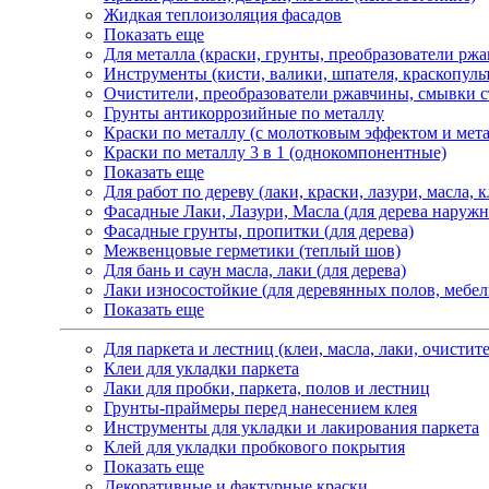
Жидкая теплоизоляция фасадов
Показать еще
Для металла (краски, грунты, преобразователи рж
Инструменты (кисти, валики, шпателя, краскопуль
Очистители, преобразователи ржавчины, смывки с
Грунты антикоррозийные по металлу
Краски по металлу (с молотковым эффектом и мет
Краски по металлу 3 в 1 (однокомпонентные)
Показать еще
Для работ по дереву (лаки, краски, лазури, масла, 
Фасадные Лаки, Лазури, Масла (для дерева наруж
Фасадные грунты, пропитки (для дерева)
Межвенцовые герметики (теплый шов)
Для бань и саун масла, лаки (для дерева)
Лаки износостойкие (для деревянных полов, мебел
Показать еще
Для паркета и лестниц (клеи, масла, лаки, очистит
Клеи для укладки паркета
Лаки для пробки, паркета, полов и лестниц
Грунты-праймеры перед нанесением клея
Инструменты для укладки и лакирования паркета
Клей для укладки пробкового покрытия
Показать еще
Декоративные и фактурные краски