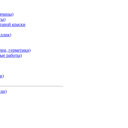
авчины)
ты)
тарой краски
аллик)
клеи, герметики)
ные работы)
и)
ели)