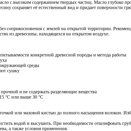
масло с высоким содержанием твердых частиц. Масло глубоко про
есину сохраняет её естественный вид и придает поверхности гря
без соприкосновения с землей на открытой территории. Рекоменд
тях из древесины, находящихся на открытом воздухе.
т впитываемости конкретной древесной породы и метода работы
духа
й окружающей среды
яют сушку
 прочной и не содержать разделяющие вещества
15 °C или выше 30 °C
очкой или маховой кистью до полного насыщения волокон. Избыт
чистить водой и высушить. При необходимости отшлифовать гру
ева, а также условия применения.