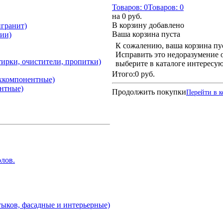
Товаров:
0
Товаров:
0
на
0 руб.
В корзину добавлено
гранит)
Ваша корзина пуста
ии)
К сожалению, ваша корзина пу
Исправить это недоразумение о
атирки, очистители, пропитки)
выберите в каталоге интересу
Итого:
0 руб.
ухкомпонентные)
ентные)
Продолжить покупки
Перейти в 
лов.
тыков, фасадные и интерьерные)