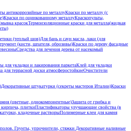
ты антикоррозийные по металлу
Краски по металлу (с
е)
Краски по оцинкованному металлу
Краскопульты,
мывка красок
Термоизоляционные краски для металла(жидкая
нты)
етики (теплый шов)
Для бань и саун масла, лаки (для
трумент (кисти, шпателя, оброзивы)
Краски по дереву фасадные
ревесины
Средства для лечения дерева от насекомый
ы для укладки и лакирования паркета
Клей для укладки
а для террасной доски атмосферостойкие
Очистители
)
Декоративные штукатурки (секреты мастеров Италии)
Краски
камня (цветные, однокомпонентные)
Защита от грибка и
, кирпича, плитки
Пластификаторы улучшающие свойства (в
катурки, кладочные растворы
Полимерные клеи для камня
полов.
Грунты, упрочнители, стяжки
Декоративные наливные