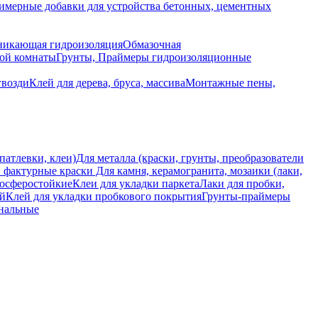
имерные добавки для устройства бетонных, цементных
икающая гидроизоляция
Обмазочная
ной комнаты
Грунты, Праймеры гидроизоляционные
гвозди
Клей для дерева, бруса, массива
Монтажные пены,
патлевки, клеи)
Для металла (краски, грунты, преобразователи
 фактурные краски
Для камня, керамогранита, мозаики (лаки,
мосферостойкие
Клеи для укладки паркета
Лаки для пробки,
ий
Клей для укладки пробкового покрытия
Грунты-праймеры
ональные