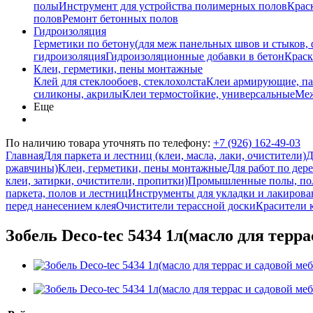
полы
Инструмент для устройства полимерных полов
Крас
полов
Ремонт бетонных полов
Гидроизоляция
Герметики по бетону(для меж панельных швов и стыков,
гидроизоляция
Гидроизоляционные добавки в бетон
Краск
Клеи, герметики, пены монтажные
Клей для стеклообоев, стеклохолста
Клеи армирующие, п
силиконы, акрилы
Клеи термостойкие, универсальные
Меж
Еще
По наличию товара уточнять по телефону:
+7 (926) 162-49-03
Главная
Для паркета и лестниц (клеи, масла, лаки, очистители)
Д
ржавчины)
Клеи, герметики, пены монтажные
Для работ по дере
клеи, затирки, очистители, пропитки)
Промышленные полы, по
паркета, полов и лестниц
Инструменты для укладки и лакирова
перед нанесением клея
Очистители терассной доски
Красители 
Зобель Deco-tec 5434 1л(масло для терра