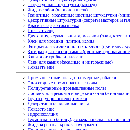
Структурные штукатурки (короед)
Жидкие обои (хлопок и шелк)
Гранитные, мраморные цветные штукатурки (мини
Декоративные штукатурки (секреты мастеров Итал
Краски с эффектом шелка
Показать еще
Для камня, керамогранита, мозаики (лаки, клеи, з
Клеи для мозаики, плитки, камня
Затирки для мозаики, плитки, камня (цветные, дв
Затирки для плитки, камня (цветные, однокомпон
Защита от грибка и плесени
Лаки для камня (фасадные и интерьерные)
Показать еще
Промышленные полы, полимерные добавки
Эпоксидные промышленные полы
Полиуретановые промышленные полы
Составы для ремонта и выравнивания бетонных по
Грунты, упрочнители, стяжки
Декоративные наливные полы
Показать еще
Гидроизоляция
Герметики по бетону(для меж панельных швов и с
Жидкая резина, кровля, фундамент
Проникающая гидроизоляция