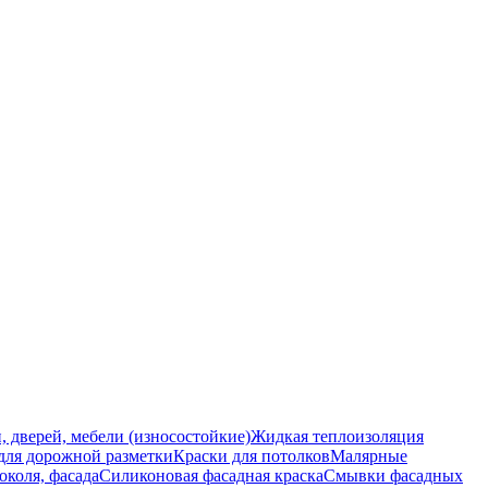
, дверей, мебели (износостойкие)
Жидкая теплоизоляция
для дорожной разметки
Краски для потолков
Малярные
околя, фасада
Силиконовая фасадная краска
Смывки фасадных