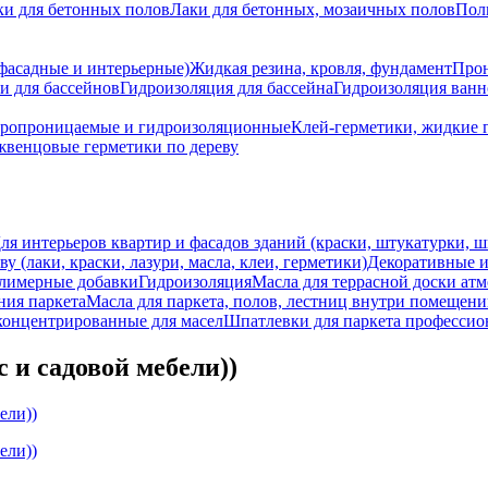
ки для бетонных полов
Лаки для бетонных, мозаичных полов
Пол
 фасадные и интерьерные)
Жидкая резина, кровля, фундамент
Прон
и для бассейнов
Гидроизоляция для бассейна
Гидроизоляция ван
аропроницаемые и гидроизоляционные
Клей-герметики, жидкие 
венцовые герметики по дереву
ля интерьеров квартир и фасадов зданий (краски, штукатурки, ш
ву (лаки, краски, лазури, масла, клеи, герметики)
Декоративные и
лимерные добавки
Гидроизоляция
Масла для террасной доски ат
ния паркета
Масла для паркета, полов, лестниц внутри помещен
концентрированные для масел
Шпатлевки для паркета професси
с и садовой мебели))