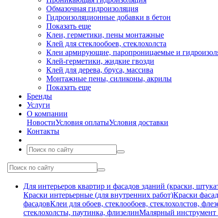
Обмазочная гидроизоляция
Гидроизоляционные добавки в бетон
Показать еще
Клеи, герметики, пены монтажные
Клей для стеклообоев, стеклохолста
Клеи армирующие, паропроницаемые и гидроизо
Клей-герметики, жидкие гвозди
Клей для дерева, бруса, массива
Монтажные пены, силиконы, акрилы
Показать еще
Бренды
Услуги
О компании
Новости
Условия оплаты
Условия доставки
Контакты
Для интерьеров квартир и фасадов зданий (краски, штука
Краски интерьерные (для внутренних работ)
Краски фасад
фасадов
Клеи для обоев, стеклообоев, стеклохолстов, фле
стеклохолсты, паутинка, флизелин
Малярный инструмент (