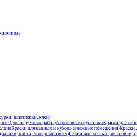
ляционные
турки, шпатлевки, клеи)
ные (для наружных работ)
Акриловые грунтовки
Краски для окон
зелина
Краски для ванных и кухонь (влажные помещения)
Краски 
валики, кисти, малярный скотч)
Резиновые краски для кровли, ц