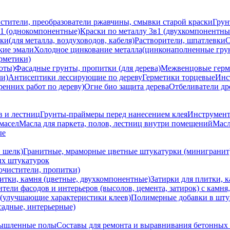
стители, преобразователи ржавчины, смывки старой краски
Грун
 1 (однокомпонентные)
Краски по металлу 3в1 (двухкомпонентны
и(для металла, воздуховодов, кабеля)
Растворители, шпатлевки
С
кие эмали
Холодное цинкование металла(цинконаполненные гру
ерметики)
оты)
Фасадные грунты, пропитки (для дерева)
Межвенцовые герм
ли)
Антисептики лесcирующие по дереву
Герметики торцевые
Инс
ренних работ по дереву)
Огне био защита дерева
Отбеливатели д
в и лестниц
Грунты-праймеры перед нанесением клея
Инструмент
масел
Масла для паркета, полов, лестниц внутри помещений
Масл
ые
 шелк)
Гранитные, мраморные цветные штукатурки (минигранит
ых штукатурок
 очистители, пропитки)
литки, камня (цветные, двухкомпонентные)
Затирки для плитки, 
тели фасодов и интерьеров (высолов, цемента, затирок) с камня
(улучшающие характеристики клеев)
Полимерные добавки в шту
садные, интерьерные)
мышленные полы
Составы для ремонта и выравнивания бетонных 