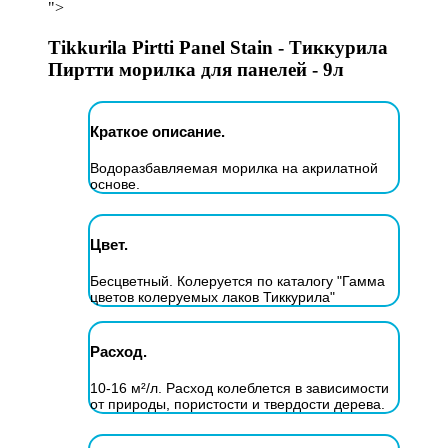
">
Tikkurila Pirtti Panel Stain - Тиккурила
Пиртти морилка для панелей - 9л
Краткое описание.
Водоразбавляемая морилка на акрилатной
основе.
Цвет.
Бесцветный. Колеруется по каталогу "Гамма
цветов колеруемых лаков Тиккурила"
Расход.
10-16 м²/л. Расход колеблется в зависимости
от природы, пористости и твердости дерева.