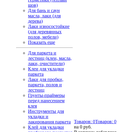
шов)
Для бань и саун
масла, лаки (для
дерева)
Лаки износостойкие
(для деревянных
полов, мебели)
Показать еще
Для паркета и
лестниц (клеи, масла,
лаки, очистители)
Клеи для укладки
паркета
Лаки для пробки,
паркета, полов и
лестниц
Грунты-праймеры
перед нанесением
клея
Инструменты для
укладки и
Товаров:
0
Товаров:
0
лакирования паркета
на
0 руб.
Клей для укладки