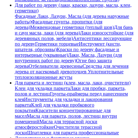
Для работ по дереву (лаки, краски, лазури, масла, клеи,
герметики)
Фасадные Лаки, Лазури, Масла (для дерева наружные
работы)
Фасадные грунты, пропитки (для
дерева)
Межвенцовые герметики (теплый шов)
Для бань
и саун масла, лаки (для дерева)
Лаки износостойкие (для
деревянных полов, мебели)
Антисептики лесcирующие
по дереву
Герметики торцевые
Инструмент (кисти,
шпателя, оброзивы)
Краски по дереву фасадные и
интерьерные (укрывные)
Лаки, Масла, Лазури (для
внутренних работ по дереву)
Огне био защита
дерева
Отбеливатели древесины
Средства для лечения
дерева от насекомый древоточцев
Уплотнительные
теплоизоляционные жгуты
Для паркета и лестниц (клеи, масла, лаки, очистители)
Клеи для укладки паркета
Лаки для пробки, паркета,
полов и лестниц
Грунты-праймеры перед нанесением
клея
Инструменты для укладки и лакирования
паркета
Клей для укладки пробкового
покрытия
Красители концентрированные для
масел
Масла для паркета, полов, лестниц внутри
помещений
Масла для террасной доски
атмосферостойкие
Очистители терассной
доски
Шпатлевки для паркета профессиональные