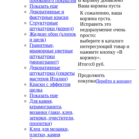
В корзину добавлено
пробкового покрытия
Ваша корзина пуста
Показать еще
Декоративные и
К сожалению, ваша
фактурные краски
корзина пуста.
Структурные
Исправить это
штукатурки (короед)
недоразумение очень
Жидкие обои (хлопок
просто:
и шелк)
выберите в каталоге
Гранитные,
интересующий товар и
мраморные цветные
нажмите кнопку «В
штукатурки
корзину».
(минигранит)
Итого:
0 руб.
Декоративные
штукатурки (секреты
Продолжить
мастеров Италии)
покупки
Перейти в корзину
Краски с эффектом
шелка
Показать еще
Для камня,
керамогранита,
мозаики (лаки, клеи,
затирки, очистители,
пропитки)
Клеи для мозаики,
плитки, камня