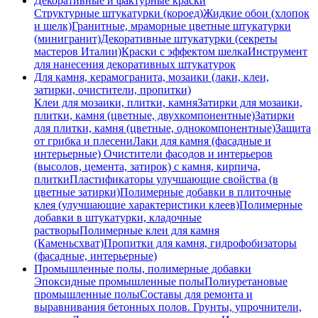
Декоративные и фактурные краски
Структурные штукатурки (короед)
Жидкие обои (хлопок
и шелк)
Гранитные, мраморные цветные штукатурки
(минигранит)
Декоративные штукатурки (секреты
мастеров Италии)
Краски с эффектом шелка
Инструмент
для нанесения декоративных штукатурок
Для камня, керамогранита, мозаики (лаки, клеи,
затирки, очистители, пропитки)
Клеи для мозаики, плитки, камня
Затирки для мозаики,
плитки, камня (цветные, двухкомпонентные)
Затирки
для плитки, камня (цветные, однокомпонентные)
Защита
от грибка и плесени
Лаки для камня (фасадные и
интерьерные)
Очистители фасодов и интерьеров
(высолов, цемента, затирок) с камня, кирпича,
плитки
Пластификаторы улучшающие свойства (в
цветные затирки)
Полимерные добавки в плиточные
клея (улучшающие характеристики клеев)
Полимерные
добавки в штукатурки, кладочные
растворы
Полимерные клеи для камня
(Каменьсхват)
Пропитки для камня, гидрофобизаторы
(фасадные, интерьерные)
Промышленные полы, полимерные добавки
Эпоксидные промышленные полы
Полиуретановые
промышленные полы
Составы для ремонта и
выравнивания бетонных полов.
Грунты, упрочнители,