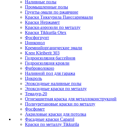
Наливные полы
Промышленные полы
Грунты-эмали по ржавчине
Краски Тиккурила Панссаримаали
Краски Нержамет
Краски-аэрозоли по металлу
Краски Tikkurila Otex
Фосфогрунт
Цинконол
Кремнийорганические эмали
Клеи Kleiberit 303
Гидроизоляция бассейнов
Гидроизоляция кровли
Фиброволокно
Наливной пол для гаража
Цикроль
Эпоксидные наливные полы
Эпоксидные краски по металлу
Темадур-20
Огнезащитная краска для металлоконструкций
Полиуретановые краски по металлу
Фосфомет
Акриловые краски для потолка
Фасадные краски Caparol
Краски по металлу Tikkurila