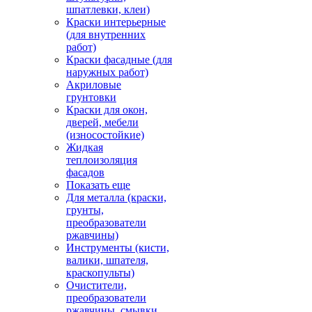
шпатлевки, клеи)
Краски интерьерные
(для внутренних
работ)
Краски фасадные (для
наружных работ)
Акриловые
грунтовки
Краски для окон,
дверей, мебели
(износостойкие)
Жидкая
теплоизоляция
фасадов
Показать еще
Для металла (краски,
грунты,
преобразователи
ржавчины)
Инструменты (кисти,
валики, шпателя,
краскопульты)
Очистители,
преобразователи
ржавчины, смывки