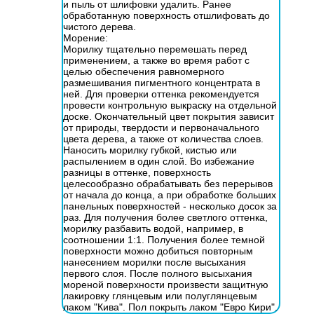
и пыль от шлифовки удалить. Ранее
обработанную поверхность отшлифовать до
чистого дерева.
Морение:
Морилку тщательно перемешать перед
применением, а также во время работ с
целью обеспечения равномерного
размешивания пигментного концентрата в
ней. Для проверки оттенка рекомендуется
провести контрольную выкраску на отдельной
доске. Окончательный цвет покрытия зависит
от природы, твердости и первоначального
цвета дерева, а также от количества слоев.
Наносить морилку губкой, кистью или
распылением в один слой. Во избежание
разницы в оттенке, поверхность
целесообразно обрабатывать без перерывов
от начала до конца, а при обработке больших
панельных поверхностей - несколько досок за
раз. Для получения более светлого оттенка,
морилку разбавить водой, например, в
соотношении 1:1. Получения более темной
поверхности можно добиться повторным
нанесением морилки после высыхания
первого слоя. После полного высыхания
мореной поверхности произвести защитную
лакировку глянцевым или полуглянцевым
лаком "Кива". Пол покрыть лаком "Евро Кири".