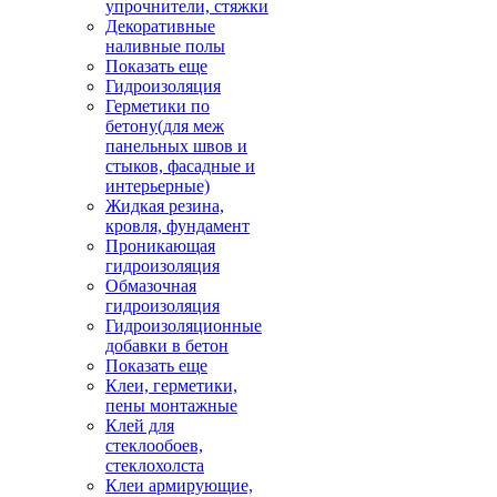
упрочнители, стяжки
Декоративные
наливные полы
Показать еще
Гидроизоляция
Герметики по
бетону(для меж
панельных швов и
стыков, фасадные и
интерьерные)
Жидкая резина,
кровля, фундамент
Проникающая
гидроизоляция
Обмазочная
гидроизоляция
Гидроизоляционные
добавки в бетон
Показать еще
Клеи, герметики,
пены монтажные
Клей для
стеклообоев,
стеклохолста
Клеи армирующие,