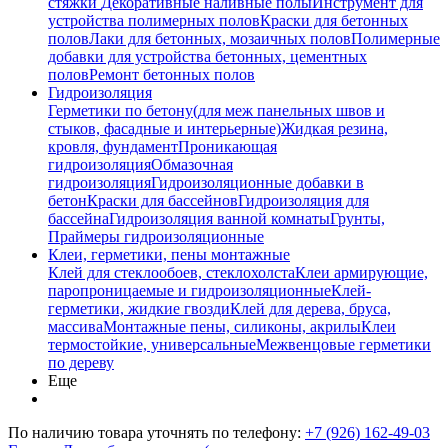
стяжки
Декоративные наливные полы
Инструмент для
устройства полимерных полов
Краски для бетонных
полов
Лаки для бетонных, мозаичных полов
Полимерные
добавки для устройства бетонных, цементных
полов
Ремонт бетонных полов
Гидроизоляция
Герметики по бетону(для меж панельных швов и
стыков, фасадные и интерьерные)
Жидкая резина,
кровля, фундамент
Проникающая
гидроизоляция
Обмазочная
гидроизоляция
Гидроизоляционные добавки в
бетон
Краски для бассейнов
Гидроизоляция для
бассейна
Гидроизоляция ванной комнаты
Грунты,
Праймеры гидроизоляционные
Клеи, герметики, пены монтажные
Клей для стеклообоев, стеклохолста
Клеи армирующие,
паропроницаемые и гидроизоляционные
Клей-
герметики, жидкие гвозди
Клей для дерева, бруса,
массива
Монтажные пены, силиконы, акрилы
Клеи
термостойкие, универсальные
Межвенцовые герметики
по дереву
Еще
По наличию товара уточнять по телефону:
+7 (926) 162-49-03