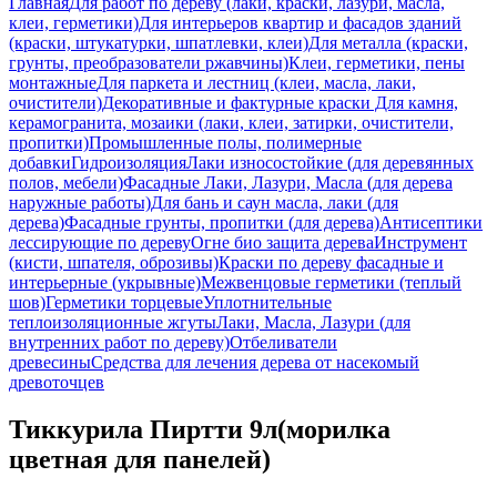
Главная
Для работ по дереву (лаки, краски, лазури, масла,
клеи, герметики)
Для интерьеров квартир и фасадов зданий
(краски, штукатурки, шпатлевки, клеи)
Для металла (краски,
грунты, преобразователи ржавчины)
Клеи, герметики, пены
монтажные
Для паркета и лестниц (клеи, масла, лаки,
очистители)
Декоративные и фактурные краски
Для камня,
керамогранита, мозаики (лаки, клеи, затирки, очистители,
пропитки)
Промышленные полы, полимерные
добавки
Гидроизоляция
Лаки износостойкие (для деревянных
полов, мебели)
Фасадные Лаки, Лазури, Масла (для дерева
наружные работы)
Для бань и саун масла, лаки (для
дерева)
Фасадные грунты, пропитки (для дерева)
Антисептики
лесcирующие по дереву
Огне био защита дерева
Инструмент
(кисти, шпателя, оброзивы)
Краски по дереву фасадные и
интерьерные (укрывные)
Межвенцовые герметики (теплый
шов)
Герметики торцевые
Уплотнительные
теплоизоляционные жгуты
Лаки, Масла, Лазури (для
внутренних работ по дереву)
Отбеливатели
древесины
Средства для лечения дерева от насекомый
древоточцев
Тиккурила Пиртти 9л(морилка
цветная для панелей)