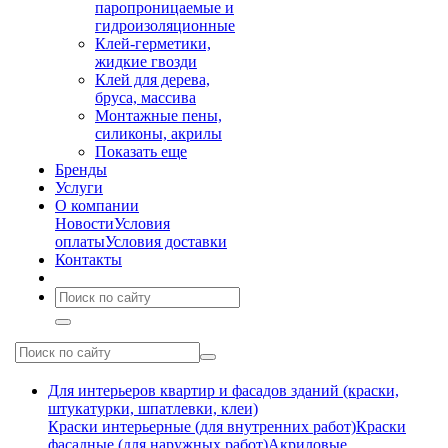
паропроницаемые и
гидроизоляционные
Клей-герметики,
жидкие гвозди
Клей для дерева,
бруса, массива
Монтажные пены,
силиконы, акрилы
Показать еще
Бренды
Услуги
О компании
Новости
Условия
оплаты
Условия доставки
Контакты
Для интерьеров квартир и фасадов зданий (краски,
штукатурки, шпатлевки, клеи)
Краски интерьерные (для внутренних работ)
Краски
фасадные (для наружных работ)
Акриловые