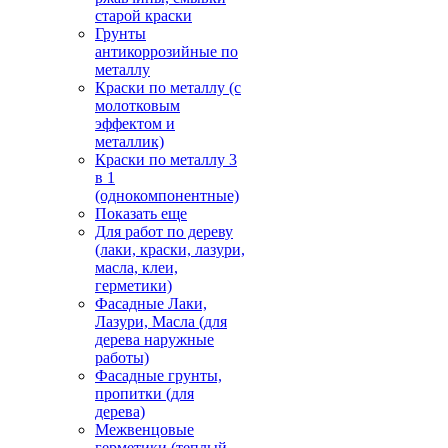
старой краски
Грунты
антикоррозийные по
металлу
Краски по металлу (с
молотковым
эффектом и
металлик)
Краски по металлу 3
в 1
(однокомпонентные)
Показать еще
Для работ по дереву
(лаки, краски, лазури,
масла, клеи,
герметики)
Фасадные Лаки,
Лазури, Масла (для
дерева наружные
работы)
Фасадные грунты,
пропитки (для
дерева)
Межвенцовые
герметики (теплый