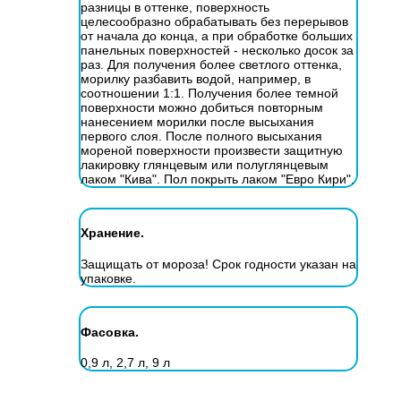
разницы в оттенке, поверхность
целесообразно обрабатывать без перерывов
от начала до конца, а при обработке больших
панельных поверхностей - несколько досок за
раз. Для получения более светлого оттенка,
морилку разбавить водой, например, в
соотношении 1:1. Получения более темной
поверхности можно добиться повторным
нанесением морилки после высыхания
первого слоя. После полного высыхания
мореной поверхности произвести защитную
лакировку глянцевым или полуглянцевым
лаком "Кива". Пол покрыть лаком "Евро Кири".
Хранение.
Защищать от мороза! Срок годности указан на
упаковке.
Фасовка.
0,9 л, 2,7 л, 9 л