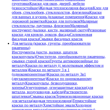
грунтовки
Краски для окон, дверей, мебели
(износостойкие)
Жидкая теплоизоляция фасадов
Клеи для
обоев, стеклообоев, стеклохолстов, флезелина
Краски
для ванных и кухонь (влажные помещения)
Краски для
дорожной разметки
Краски для потолков
Малярные
стеклохолсты, паутинка, флизелин
Малярный
инструмент (валики, кисти, малярный скотч)
Резиновые
краски для кровли, цоколя, фасада
Силиконовая
фасадная краска
Смывки фасадных красок
Для металла (краски, грунты, преобразователи
ржавчины)
Инструменты (кисти, валики, шпателя,
краскопульты)
Очистители, преобразователи ржавчины,
смывки старой краски
Грунты антикоррозийные по
металлу
Краски по металлу (с молотковым эффектом и
металлик)
Краски по металлу 3 в 1
(однокомпонентные)
Краски по металлу 3в1
(двухкомпонентные)
Краски по оцинкованному
металлу
Краскопульты, безвоздушники,
хоперы
Огнеупорные, огнезащитные краски(для
металла, воздуховодов, кабеля)
Растворители,
шпатлевки
Смывка красок
Термоизоляционные краски
для металла(жидкая теплоизоляция)
Термостойкие
краски по металлу
Химстойкие эмали
Холодное
цинкование металла(цинконаполненные грунты)