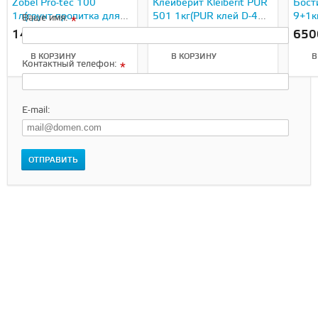
Zobel Pro-tec 100
Клейберит Kleiberit PUR
Бост
1л(грунт-пропитка для
501 1кг(PUR клей D-4
9+1к
Ваше имя:
*
дерева)
для дерева)
клей 
1400.00
1500.00
650
В КОРЗИНУ
В КОРЗИНУ
В
Контактный телефон:
*
E-mail:
ОТПРАВИТЬ